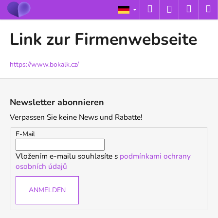
W
Zum
Suchen
Ware
M
Login
Inhalt
a
springen
Zurück
Zurück
r
Link zur Firmenwebseite
zum
zum
e
W
n
a
https://www.bokalk.cz/
k
s
o
F
s
r
u
Newsletter abonnieren
u
b
ß
c
Verpassen Sie keine News und Rabatte!
z
h
e
E-Mail
e
i
n
Vložením e-mailu souhlasíte s
podmínkami ochrany
l
S
osobních údajů
e
i
e
ANMELDEN
?