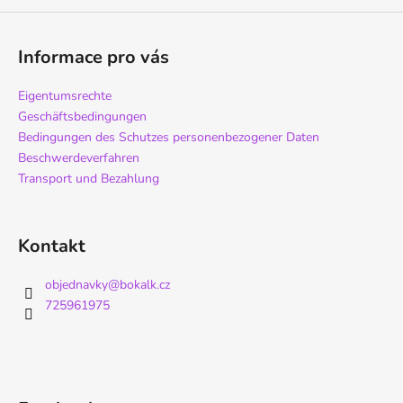
Informace pro vás
SUCHEN
Eigentumsrechte
Geschäftsbedingungen
Bedingungen des Schutzes personenbezogener Daten
W
Beschwerdeverfahren
i
Transport und Bezahlung
r
e
m
p
Kontakt
f
e
objednavky
@
bokalk.cz
h
725961975
l
e
n