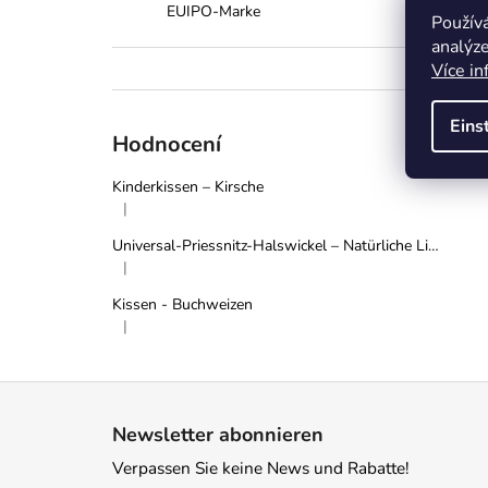
EUIPO-Marke
Použív
analýze
Více in
Eins
Hodnocení
Kinderkissen – Kirsche
|
Die Produktbewertung beträgt 5 von 5 Sternen.
Universal-Priessnitz-Halswickel – Natürliche Linderung bei Schmerzen und Verspannungen - Grau
|
Die Produktbewertung beträgt 5 von 5 Sternen.
Kissen - Buchweizen
|
Die Produktbewertung beträgt 5 von 5 Sternen.
F
u
Newsletter abonnieren
ß
Verpassen Sie keine News und Rabatte!
z