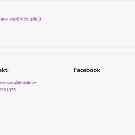
any osobních údajů
akt
Facebook
jednavky
@
bokalk.cz
5961975