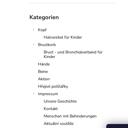
Kategorien
Kategorien
überspringen
Kopf
Halswickel für Kinder
Brustkorb
Brust - und Bronchialverband für
Kinder
Hände
Beine
Aktion
Hřejivé polštářky
Impressum
Unsere Geschichte
Kontakt
Menschen mit Behinderungen
Aktuální soutěže