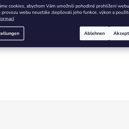
áme cookies, abychom Vám umožnili pohodlné prohlížení webu 
 provozu webu neustále zlepšovali jeho funkce, výkon a použit
formací
tellungen
Ablehnen
Akzept