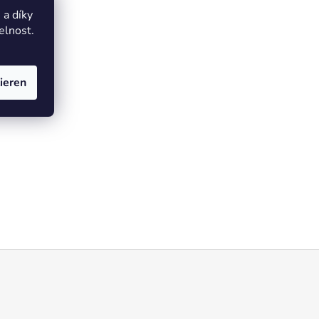
a díky
elnost.
ieren