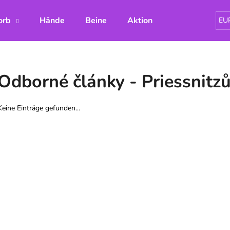
orb
Hände
Beine
Aktion
Hřejivé polštá
EU
Was suchen Sie?
Odborné články - Priessnitz
SUCHEN
Keine Einträge gefunden...
Wir empfehlen