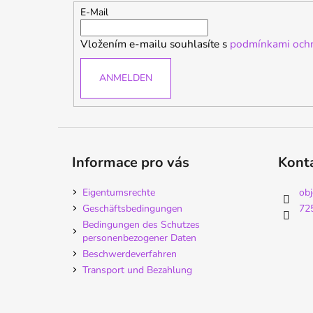
e
E-Mail
i
Vložením e-mailu souhlasíte s
podmínkami ochr
l
e
ANMELDEN
Informace pro vás
Kont
Eigentumsrechte
ob
Geschäftsbedingungen
72
Bedingungen des Schutzes
personenbezogener Daten
Beschwerdeverfahren
Transport und Bezahlung