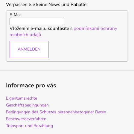
Verpassen Sie keine News und Rabatte!
z
e
E-Mail
i
Vložením e-mailu souhlasíte s
podmínkami ochrany
l
osobních údajů
e
ANMELDEN
Informace pro vás
Eigentumsrechte
Geschäftsbedingungen
Bedingungen des Schutzes personenbezogener Daten
Beschwerdeverfahren
Transport und Bezahlung