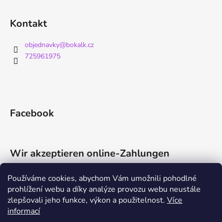
Kontakt
objednavky
@
bokalk.cz
725961975
Facebook
Wir akzeptieren online-Zahlungen
Používáme cookies, abychom Vám umožnili pohodlné
prohlížení webu a díky analýze provozu webu neustále
zlepšovali jeho funkce, výkon a použitelnost.
Více
informací
Shoptet.cz
Můjprvníeshop.cz