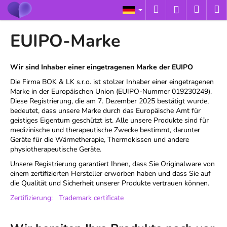
W
Zum
Suchen
Ware
M
Login
Inhalt
a
springen
Zurück
Zurück
r
EUIPO-Marke
zum
zum
e
W
n
a
Wir sind Inhaber einer eingetragenen Marke der EUIPO
k
s
Die Firma BOK & LK s.r.o. ist stolzer Inhaber einer eingetragenen
o
Marke in der Europäischen Union (EUIPO-Nummer 019230249).
s
r
Diese Registrierung, die am 7. Dezember 2025 bestätigt wurde,
u
b
bedeutet, dass unsere Marke durch das Europäische Amt für
c
geistiges Eigentum geschützt ist. Alle unsere Produkte sind für
medizinische und therapeutische Zwecke bestimmt, darunter
h
Geräte für die Wärmetherapie, Thermokissen und andere
e
physiotherapeutische Geräte.
n
Unsere Registrierung garantiert Ihnen, dass Sie Originalware von
S
einem zertifizierten Hersteller erworben haben und dass Sie auf
die Qualität und Sicherheit unserer Produkte vertrauen können.
i
e
Zertifizierung: Trademark certificate
?