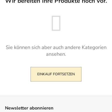
Wir bereiten Ihre Produkte noch vor.
SUCHEN
W
i
Sie können sich aber auch andere Kategorien
r
ansehen.
e
m
p
f
EINKAUF FORTSETZEN
e
h
l
e
F
n
u
Newsletter abonnieren
ß