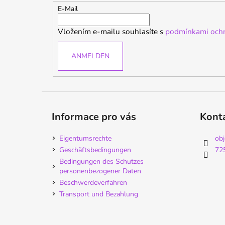
e
E-Mail
i
Vložením e-mailu souhlasíte s
podmínkami ochr
l
e
ANMELDEN
Informace pro vás
Kont
Eigentumsrechte
ob
Geschäftsbedingungen
72
Bedingungen des Schutzes
personenbezogener Daten
Beschwerdeverfahren
Transport und Bezahlung