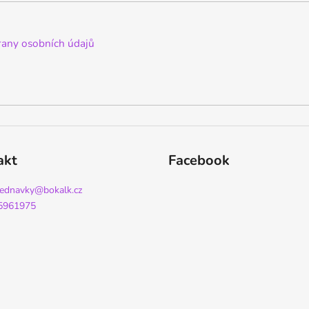
any osobních údajů
akt
Facebook
jednavky
@
bokalk.cz
5961975