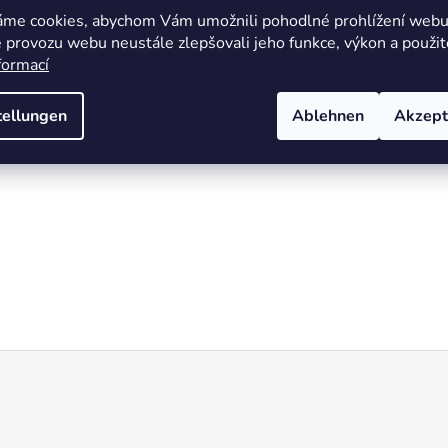
áme cookies, abychom Vám umožnili pohodlné prohlížení webu 
 provozu webu neustále zlepšovali jeho funkce, výkon a použit
formací
tellungen
Ablehnen
Akzept