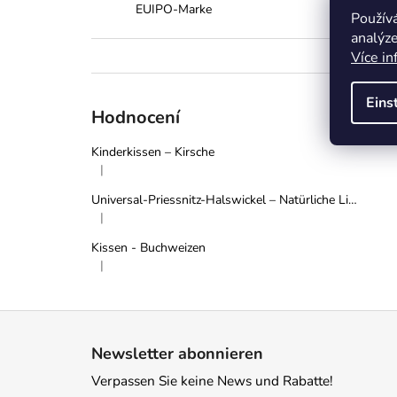
EUIPO-Marke
Použív
analýze
Více in
Eins
Hodnocení
Kinderkissen – Kirsche
|
Die Produktbewertung beträgt 5 von 5 Sternen.
Universal-Priessnitz-Halswickel – Natürliche Linderung bei Schmerzen und Verspannungen - Grau
|
Die Produktbewertung beträgt 5 von 5 Sternen.
Kissen - Buchweizen
|
Die Produktbewertung beträgt 5 von 5 Sternen.
F
u
Newsletter abonnieren
ß
Verpassen Sie keine News und Rabatte!
z