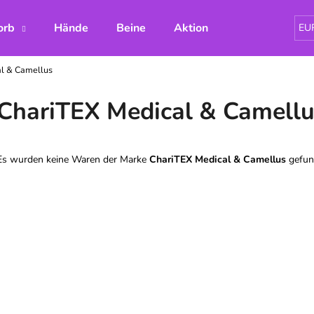
orb
Hände
Beine
Aktion
Hřejivé polštá
EU
l & Camellus
Was suchen Sie?
ChariTEX Medical & Camell
SUCHEN
Es wurden keine Waren der Marke
ChariTEX Medical & Camellus
gefund
Wir empfehlen