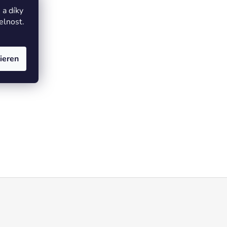
a díky
elnost.
ieren