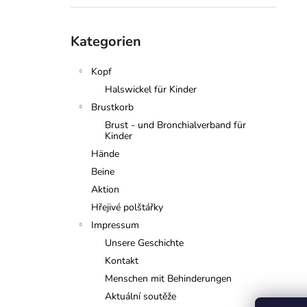
Kategorien
Kategorien
überspringen
Kopf
Halswickel für Kinder
Brustkorb
Brust - und Bronchialverband für
Kinder
Hände
Beine
Aktion
Hřejivé polštářky
Impressum
Unsere Geschichte
Kontakt
Menschen mit Behinderungen
Aktuální soutěže