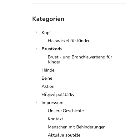
Kategorien
Kategorien
überspringen
Kopf
Halswickel für Kinder
Brustkorb
Brust - und Bronchialverband für
Kinder
Hände
Beine
Aktion
Hřejivé polštářky
Impressum
Unsere Geschichte
Kontakt
Menschen mit Behinderungen
Aktuální soutěže