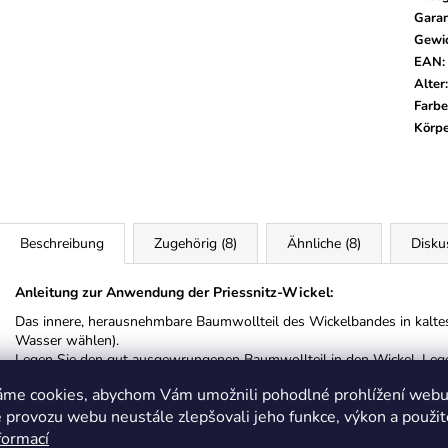
Garan
Gewi
EAN
:
Alter
:
Farbe
Körpe
Beschreibung
Zugehörig (8)
Ähnliche (8)
Disku
Anleitung zur Anwendung der Priessnitz-Wickel:
Das innere, herausnehmbare Baumwollteil des Wickelbandes in kaltes
Wasser wählen).
Legen Sie den gut ausgewrungenen Baumwollteil in den Wickel. Legen
Klettverschluss, damit der Wickel möglichst gut am Körper anliegt u
áme cookies, abychom Vám umožnili pohodlné prohlížení webu 
Lassen Sie den Priessnitz-Wickel nicht über Nacht einwirken! Die Banda
 provozu webu neustále zlepšovali jeho funkce, výkon a použit
heilende Wunden, Hautkrankheiten wie Ekzeme usw. aufgelegt werde
formací
Kindern ist es besser, zuerst einen Arzt zu konsultieren.