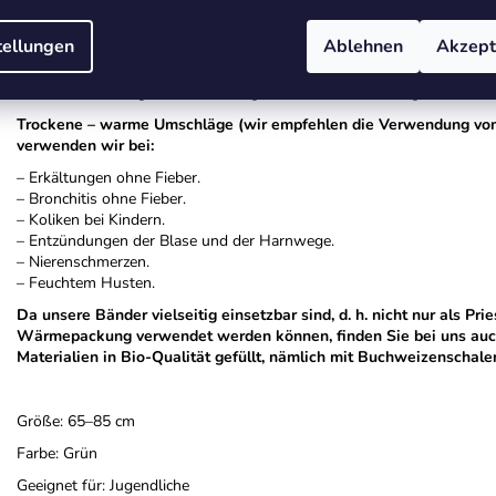
Die trockene, warme Bandage kann als solche verwendet werden, ab
tellungen
Ablehnen
Akzept
den inneren Baumwollteil z. B. durch Bügeln erwärmen. Wir empfeh
bequem in der Mikrowelle erwärmen können – insbesondere Kirschk
von selbst – eine genaue Anleitung finden Sie in der Kategorie Wärm
Trockene – warme Umschläge (wir empfehlen die Verwendung von
verwenden wir bei:
– Erkältungen ohne Fieber.
– Bronchitis ohne Fieber.
– Koliken bei Kindern.
– Entzündungen der Blase und der Harnwege.
– Nierenschmerzen.
– Feuchtem Husten.
Da unsere Bänder vielseitig einsetzbar sind, d. h. nicht nur als Pr
Wärmepackung verwendet werden können, finden Sie bei uns auch
Materialien in Bio-Qualität gefüllt, nämlich mit Buchweizenschale
Größe: 65–85 cm
Farbe: Grün
Geeignet für: Jugendliche