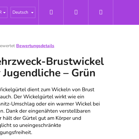
Suchen
Login
Warenkorb
řky
Impressum
Neuigkeiten
Odborné články -
R
Deutsch
bewertet
Bewertungsdetails
hnittliche
hrzweck-Brustwickel
tbewertung
r Jugendliche – Grün
n.
ickelgürtel dient zum Wickeln von Brust
auch. Der Wickelgürtel wirkt wie ein
snitz-Umschlag oder ein warmer Wickel bei
en. Dank der eingenähten verstellbaren
r hält der Gürtel gut am Körper und
licht so uneingeschränkte
ungsfreiheit.