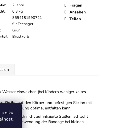
tie
:
2 Jahre
Fragen
cht
:
0.3 kg
Ansehen
8594181990721
Teilen
für Teenager
:
Grün
rteil
:
Brustkorb
ssion
 Wasser einweichen (bei Kindern weniger kaltes
 Sie ihn auf den Körper und befestigen Sie ihn mit
nd seine Wirkung optimal entfalten kann.
a díky
ge darf auch nicht auf infizierte Stellen, schlecht
elnost.
n. Bei der Anwendung der Bandage bei kleinen