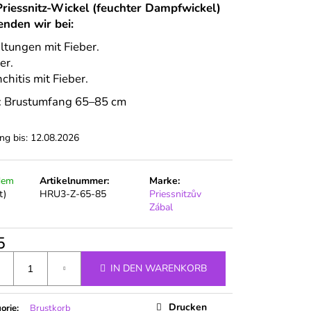
riessnitz-Wickel (feuchter Dampfwickel)
nden wir bei:
ältungen mit Fieber.
er.
chitis mit Fieber.
 Brustumfang 65–85 cm
ng bis:
12.08.2026
dem
Artikelnummer:
Marke:
t)
HRU3-Z-65-85
Priessnitzův
Zábal
5
ufspreis:
IN DEN WARENKORB
Drucken
orie
:
Brustkorb