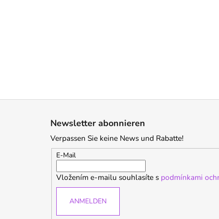
F
u
Newsletter abonnieren
ß
Verpassen Sie keine News und Rabatte!
z
e
E-Mail
i
Vložením e-mailu souhlasíte s
podmínkami ochr
l
e
ANMELDEN