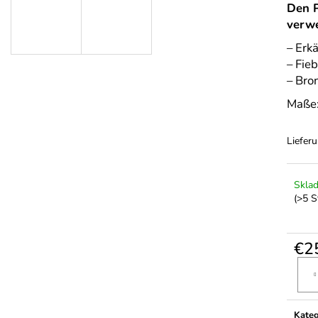
Den P
verwe
– Erk
– Fieb
– Bron
Maße:
Lieferu
Skla
(>5 S
€2
Verka
Kateg