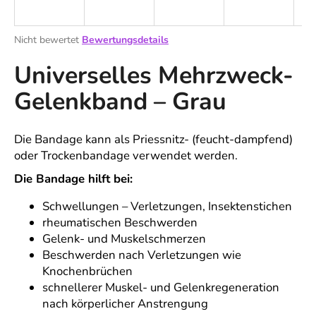
Die
Nicht bewertet
Bewertungsdetails
durchschnittliche
SUCHEN
Universelles Mehrzweck-
Produktbewertung
ist
Gelenkband – Grau
0,0
von
W
5
i
Sternen.
Die Bandage kann als Priessnitz- (feucht-dampfend)
r
oder Trockenbandage verwendet werden.
e
m
Die Bandage hilft bei:
p
f
Schwellungen – Verletzungen, Insektenstichen
e
rheumatischen Beschwerden
h
Gelenk- und Muskelschmerzen
l
Beschwerden nach Verletzungen wie
e
Knochenbrüchen
n
schnellerer Muskel- und Gelenkregeneration
nach körperlicher Anstrengung