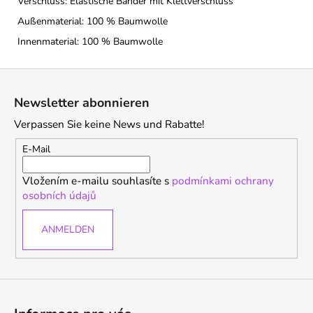
Verschluss: Elastische Bänder mit Klettverschluss
Außenmaterial: 100 % Baumwolle
Innenmaterial: 100 % Baumwolle
F
u
Newsletter abonnieren
ß
Verpassen Sie keine News und Rabatte!
z
e
E-Mail
i
Vložením e-mailu souhlasíte s
podmínkami ochrany
l
osobních údajů
e
ANMELDEN