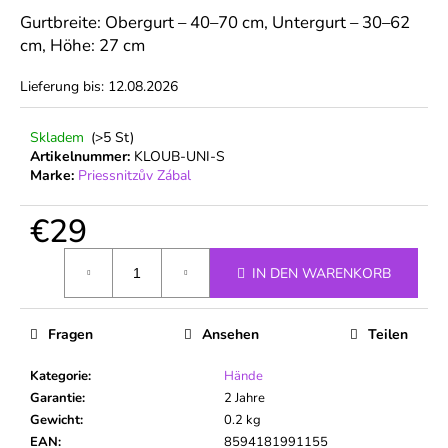
Gurtbreite: Obergurt – 40–70 cm, Untergurt – 30–62
cm, Höhe: 27 cm
Lieferung bis:
12.08.2026
Skladem
(>5 St)
Artikelnummer:
KLOUB-UNI-S
Marke:
Priessnitzův Zábal
€29
Verkaufspreis:
IN DEN WARENKORB
Fragen
Ansehen
Teilen
Kategorie
:
Hände
Garantie
:
2 Jahre
Gewicht
:
0.2 kg
EAN
:
8594181991155