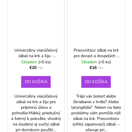
Univerzálny viacúčelový
Priessnitzov zábal na krk
zábal na krk a šiju -
pre dorast a dospelých -
zelený
Modrá
Skladem
(>5 ks)
Skladem
(>5 ks)
€20
€16
/ ks
/ ks
DO KOŠÍKA
DO KOŠÍKA
Univerzálny viacúčelový
Trápi vás bolesť alebo
zábal na krk a šiju pre
škriabanie v hrdle? Alebo
príjemnú úľavu a
laryngitída? Nielen na tieto
pohodlie.Mäkký, priedušný
problémy vám pomôže náš
a šetrný k pokožke, vhodný
zábal na krk. Priessnitzov
na studený aj suchý zábal
(vlhký zaparovací) zábal: –
pri domácom použití....
uľavuje pri...