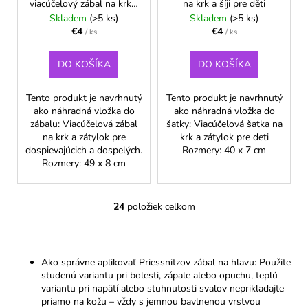
viacúčelový zábal na krk a
na krk a šíji pre děti
zátylok pre
Skladem
(>5 ks)
Skladem
(>5 ks)
dospievajúcich a
€4
€4
/ ks
/ ks
dospelých
DO KOŠÍKA
DO KOŠÍKA
Tento produkt je navrhnutý
Tento produkt je navrhnutý
ako náhradná vložka do
ako náhradná vložka do
zábalu: Viacúčelová zábal
šatky: Viacúčelová šatka na
na krk a zátylok pre
krk a zátylok pre deti
dospievajúcich a dospelých.
Rozmery: 40 x 7 cm
Rozmery: 49 x 8 cm
24
položiek celkom
O
v
l
á
Ako správne aplikovať Priessnitzov zábal na hlavu: Použite
d
studenú variantu pri bolesti, zápale alebo opuchu, teplú
a
variantu pri napätí alebo stuhnutosti svalov neprikladajte
c
priamo na kožu – vždy s jemnou bavlnenou vrstvou