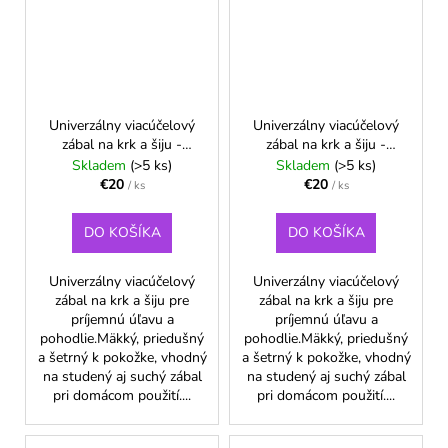
Univerzálny viacúčelový
Univerzálny viacúčelový
zábal na krk a šiju -
zábal na krk a šiju -
Tmavě zelená
Tmavomodrá
Skladem
(>5 ks)
Skladem
(>5 ks)
€20
€20
/ ks
/ ks
DO KOŠÍKA
DO KOŠÍKA
Univerzálny viacúčelový
Univerzálny viacúčelový
zábal na krk a šiju pre
zábal na krk a šiju pre
príjemnú úľavu a
príjemnú úľavu a
pohodlie.Mäkký, priedušný
pohodlie.Mäkký, priedušný
a šetrný k pokožke, vhodný
a šetrný k pokožke, vhodný
na studený aj suchý zábal
na studený aj suchý zábal
pri domácom použití....
pri domácom použití....