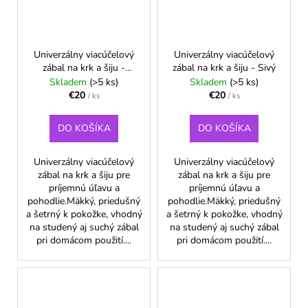
Univerzálny viacúčelový
Univerzálny viacúčelový
zábal na krk a šiju -
zábal na krk a šiju - Sivý
Ružový
Skladem
(>5 ks)
Skladem
(>5 ks)
€20
€20
/ ks
/ ks
DO KOŠÍKA
DO KOŠÍKA
Univerzálny viacúčelový
Univerzálny viacúčelový
zábal na krk a šiju pre
zábal na krk a šiju pre
príjemnú úľavu a
príjemnú úľavu a
pohodlie.Mäkký, priedušný
pohodlie.Mäkký, priedušný
a šetrný k pokožke, vhodný
a šetrný k pokožke, vhodný
na studený aj suchý zábal
na studený aj suchý zábal
pri domácom použití....
pri domácom použití....