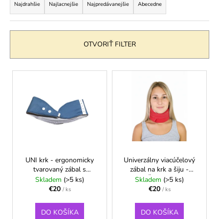
a
Najdrahšie
Najlacnejšie
Najpredávanejšie
Abecedne
á
d
j
e
s
n
OTVORIŤ FILTER
ť
i
?
e
V
p
ý
r
p
o
i
HĽADAŤ
d
s
u
p
k
r
O
t
o
UNI krk - ergonomicky
Univerzálny viacúčelový
d
o
tvarovaný zábal s
zábal na krk a šiju -
d
p
dierkovou pruženkou a
Červená
Skladem
(>5 ks)
Skladem
(>5 ks)
v
u
o
gombíkmi pre dospelých
€20
€20
/ ks
/ ks
r
k
ú
t
DO KOŠÍKA
DO KOŠÍKA