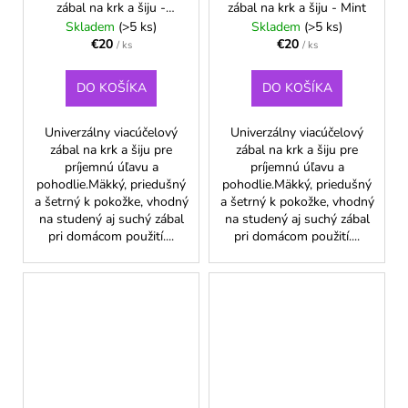
zábal na krk a šiju -
zábal na krk a šiju - Mint
Medvedík
Skladem
(>5 ks)
Skladem
(>5 ks)
€20
€20
/ ks
/ ks
DO KOŠÍKA
DO KOŠÍKA
Univerzálny viacúčelový
Univerzálny viacúčelový
zábal na krk a šiju pre
zábal na krk a šiju pre
príjemnú úľavu a
príjemnú úľavu a
pohodlie.Mäkký, priedušný
pohodlie.Mäkký, priedušný
a šetrný k pokožke, vhodný
a šetrný k pokožke, vhodný
na studený aj suchý zábal
na studený aj suchý zábal
pri domácom použití....
pri domácom použití....