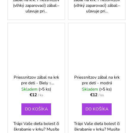
(vlhký zaparovací) zábal:–
(vlhký zaparovací) zábal:–
uľavuje pri...
uľavuje pri...
Priessnitzov zábal na krk
Priessnitzov zábal na krk
pre deti - Biely
s
pre deti - modrá
motívom labiek
Skladem
(>5 ks)
Skladem
(>5 ks)
€12
€12
/ ks
/ ks
DO KOŠÍKA
DO KOŠÍKA
Trápi Vaše dieťa bolesť či
Trápi Vaše dieťa bolesť či
škrabanie v krku? Musíte
škrabanie v krku? Musíte