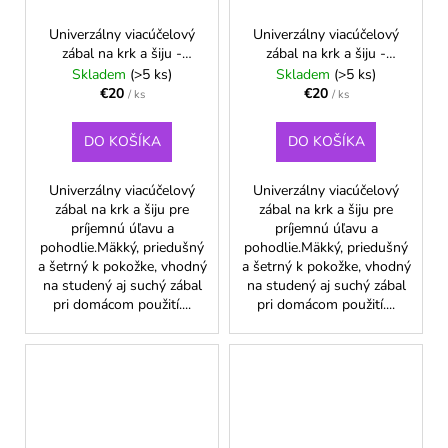
Univerzálny viacúčelový
Univerzálny viacúčelový
zábal na krk a šiju -
zábal na krk a šiju -
modrý
Neonová zelená
Skladem
(>5 ks)
Skladem
(>5 ks)
€20
€20
/ ks
/ ks
DO KOŠÍKA
DO KOŠÍKA
Univerzálny viacúčelový
Univerzálny viacúčelový
zábal na krk a šiju pre
zábal na krk a šiju pre
príjemnú úľavu a
príjemnú úľavu a
pohodlie.Mäkký, priedušný
pohodlie.Mäkký, priedušný
a šetrný k pokožke, vhodný
a šetrný k pokožke, vhodný
na studený aj suchý zábal
na studený aj suchý zábal
pri domácom použití....
pri domácom použití....