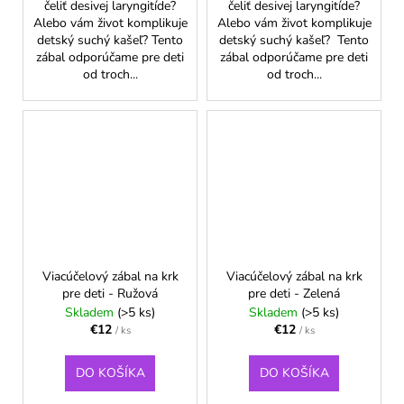
čeliť desivej laryngitíde?
čeliť desivej laryngitíde?
Alebo vám život komplikuje
Alebo vám život komplikuje
detský suchý kašeľ? Tento
detský suchý kašeľ? Tento
zábal odporúčame pre deti
zábal odporúčame pre deti
od troch...
od troch...
Viacúčelový zábal na krk
Viacúčelový zábal na krk
pre deti - Ružová
pre deti - Zelená
Skladem
(>5 ks)
Skladem
(>5 ks)
€12
€12
/ ks
/ ks
DO KOŠÍKA
DO KOŠÍKA