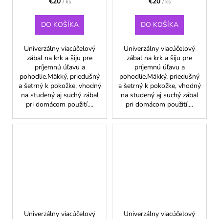
€20
€20
/ ks
/ ks
DO KOŠÍKA
DO KOŠÍKA
Univerzálny viacúčelový
Univerzálny viacúčelový
zábal na krk a šiju pre
zábal na krk a šiju pre
príjemnú úľavu a
príjemnú úľavu a
pohodlie.Mäkký, priedušný
pohodlie.Mäkký, priedušný
a šetrný k pokožke, vhodný
a šetrný k pokožke, vhodný
na studený aj suchý zábal
na studený aj suchý zábal
pri domácom použití....
pri domácom použití....
Univerzálny viacúčelový
Univerzálny viacúčelový