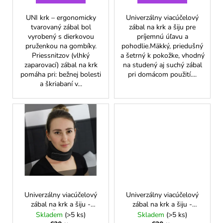
č
o
a
v
UNI krk – ergonomicky
Univerzálny viacúčelový
m
tvarovaný zábal bol
zábal na krk a šiju pre
e
vyrobený s dierkovou
príjemnú úľavu a
pruženkou na gombíky.
pohodlie.Mäkký, priedušný
Priessnitzov (vlhký
a šetrný k pokožke, vhodný
zaparovací) zábal na krk
na studený aj suchý zábal
pomáha pri: bežnej bolesti
pri domácom použití....
a škriabaní v...
Univerzálny viacúčelový
Univerzálny viacúčelový
zábal na krk a šiju -
zábal na krk a šiju -
Čierny
Malina
Skladem
(>5 ks)
Skladem
(>5 ks)