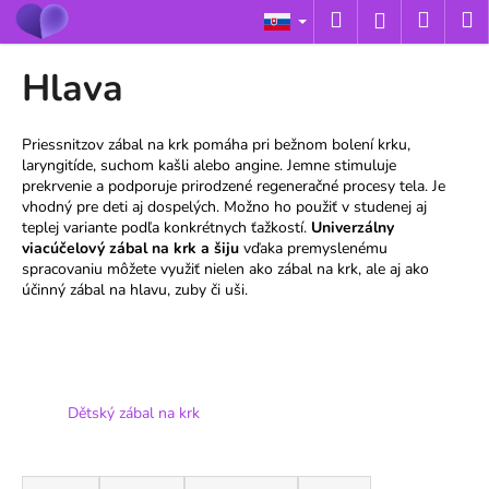
K
Prejsť
Hľadať
Náku
M
Prihláseni
na
o
obsah
Späť
Späť
košík
š
Hlava
í
Č
k
o
Priessnitzov zábal na krk pomáha pri bežnom bolení krku,
laryngitíde, suchom kašli alebo angine. Jemne stimuluje
p
prekrvenie a podporuje prirodzené regeneračné procesy tela. Je
o
vhodný pre deti aj dospelých. Možno ho použiť v studenej aj
t
teplej variante podľa konkrétnych ťažkostí.
Univerzálny
viacúčelový zábal na krk a šiju
vďaka premyslenému
r
spracovaniu môžete využiť nielen ako zábal na krk, ale aj ako
e
účinný zábal na hlavu, zuby či uši.
b
u
j
e
Dětský zábal na krk
t
e
R
n