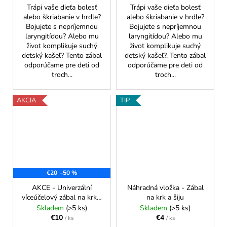
Trápi vaše dieťa bolesť
Trápi vaše dieťa bolesť
alebo škriabanie v hrdle?
alebo škriabanie v hrdle?
Bojujete s nepríjemnou
Bojujete s nepríjemnou
laryngitídou? Alebo mu
laryngitídou? Alebo mu
život komplikuje suchý
život komplikuje suchý
detský kašeľ? Tento zábal
detský kašeľ?. Tento zábal
odporúčame pre deti od
odporúčame pre deti od
troch...
troch...
AKCIA
TIP
€20
–50 %
AKCE - Univerzální
Náhradná vložka - Zábal
víceúčelový zábal na krk a
na krk a šiju
šíji nejen pro děti
Skladem
(>5 ks)
Skladem
(>5 ks)
€10
€4
/ ks
/ ks