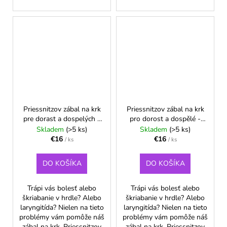
Priessnitzov zábal na krk
Priessnitzov zábal na krk
pre dorast a dospelých -
pro dorost a dospělé -
Zelená
Růžová
Skladem
(>5 ks)
Skladem
(>5 ks)
€16
€16
/ ks
/ ks
DO KOŠÍKA
DO KOŠÍKA
Trápi vás bolesť alebo
Trápi vás bolesť alebo
škriabanie v hrdle? Alebo
škriabanie v hrdle? Alebo
laryngitída? Nielen na tieto
laryngitída? Nielen na tieto
problémy vám pomôže náš
problémy vám pomôže náš
zábal na krk. Priessnitzov
zábal na krk. Priessnitzov