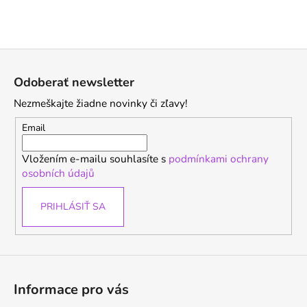
i
e
p
Z
r
v
á
Odoberať newsletter
k
p
y
Nezmeškajte žiadne novinky či zľavy!
ä
v
t
Email
ý
i
p
Vložením e-mailu souhlasíte s
podmínkami ochrany
i
e
osobních údajů
s
u
PRIHLÁSIŤ SA
Informace pro vás