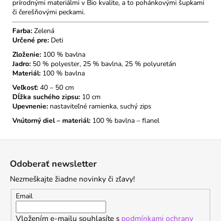
prírodnými materiálmi v Bio kvalite, a to pohánkovými šupkami
či čerešňovými peckami.
Farba:
Zelená
Určené pre:
Deti
Zloženie:
100 % bavlna
Jadro:
50 % polyester, 25 % bavlna, 25 % polyuretán
Materiál:
100 % bavlna
Veľkosť:
40 – 50 cm
Dĺžka suchého zipsu:
10 cm
Upevnenie:
nastaviteľné ramienka, suchý zips
Vnútorný diel – materiál:
100 % bavlna – flanel
Z
á
Odoberať newsletter
p
Nezmeškajte žiadne novinky či zľavy!
ä
t
Email
i
Vložením e-mailu souhlasíte s
podmínkami ochrany