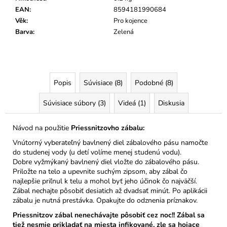
EAN
:
8594181990684
Věk
:
Pro kojence
Barva
:
Zelená
Popis
Súvisiace (8)
Podobné (8)
Súvisiace súbory (3)
Videá (1)
Diskusia
Návod na použitie
Priessnitzovho zábalu:
Vnútorný vyberateľný bavlnený diel zábalového pásu namočte
do studenej vody (u detí volíme menej studenú vodu).
Dobre vyžmýkaný bavlnený diel vložte do zábalového pásu.
Priložte na telo a upevnite suchým zipsom, aby zábal čo
najlepšie priľnul k telu a mohol byť jeho účinok čo najväčší.
Zábal nechajte pôsobiť desiatich až dvadsať minút. Po aplikácii
zábalu je nutná prestávka. Opakujte do odznenia príznakov.
Priessnitzov zábal nenechávajte pôsobiť cez noc!! Zábal sa
tiež nesmie prikladať na miesta infikované, zle sa hojace