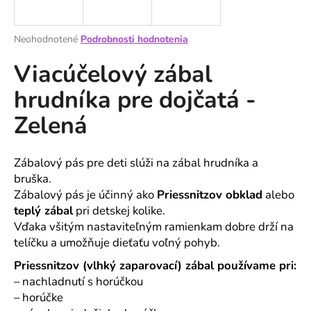
á
j
Priemerné
Neohodnotené
Podrobnosti hodnotenia
s
hodnotenie
Viacúčelový zábal
produktu
ť
je
?
hrudníka pre dojčatá -
0,0
z
Zelená
5
hviezdičiek.
HĽADAŤ
Zábalový pás pre deti slúži na zábal hrudníka a
bruška.
Zábalový pás je účinný ako
Priessnitzov obklad
alebo
teplý zábal
pri detskej kolike.
O
Vďaka všitým nastaviteľným ramienkam dobre drží na
d
telíčku a umožňuje dieťaťu voľný pohyb.
p
Priessnitzov (vlhký zaparovací) zábal používame pri:
o
r
– nachladnutí s horúčkou
ú
– horúčke