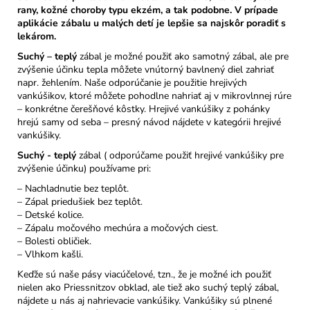
rany, kožné choroby typu ekzém, a tak podobne. V prípade
aplikácie zábalu u malých detí je lepšie sa najskôr poradiť s
lekárom.
Suchý – teplý
zábal je možné použiť ako samotný zábal, ale pre
zvýšenie účinku tepla môžete vnútorný bavlnený diel zahriať
napr. žehlením. Naše odporúčanie je použitie hrejivých
vankúšikov, ktoré môžete pohodlne nahriať aj v mikrovlnnej rúre
– konkrétne čerešňové kôstky. Hrejivé vankúšiky z pohánky
hrejú samy od seba – presný návod nájdete v kategórii hrejivé
vankúšiky.
Suchý - teplý
zábal ( odporúčame použiť hrejivé vankúšiky pre
zvýšenie účinku) používame pri:
– Nachladnutie bez teplôt.
– Zápal priedušiek bez teplôt.
– Detské kolice.
– Zápalu močového mechúra a močových ciest.
– Bolesti obličiek.
– Vlhkom kašli.
Keďže sú naše pásy viacúčelové, tzn., že je možné ich použiť
nielen ako Priessnitzov obklad, ale tiež ako suchý teplý zábal,
nájdete u nás aj nahrievacie vankúšiky. Vankúšiky sú plnené