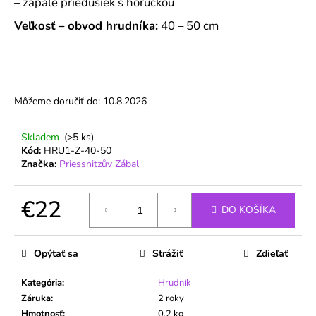
č
– zápale priedušiek s horúčkou
a
Veľkosť – obvod hrudníka:
40 – 50 cm
m
e
Môžeme doručiť do:
10.8.2026
Skladem
(>5 ks)
Kód:
HRU1-Z-40-50
Značka:
Priessnitzův Zábal
€22
DO KOŠÍKA
Jednotková
cena:
Opýtať sa
Strážiť
Zdieľať
Kategória
:
Hrudník
Záruka
:
2 roky
Hmotnosť
:
0.2 kg