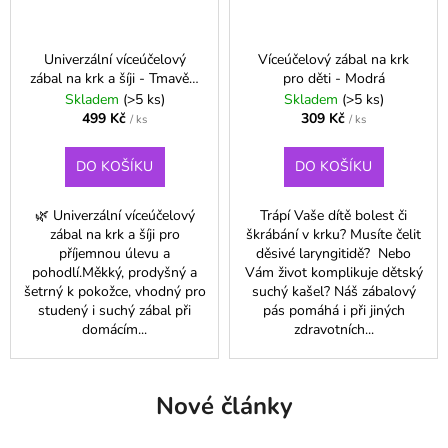
Univerzální víceúčelový
Víceúčelový zábal na krk
zábal na krk a šíji - Tmavě -
pro děti - Modrá
modrá
Skladem
(>5 ks)
Skladem
(>5 ks)
499 Kč
309 Kč
/ ks
/ ks
DO KOŠÍKU
DO KOŠÍKU
🌿 Univerzální víceúčelový
Trápí Vaše dítě bolest či
zábal na krk a šíji pro
škrábání v krku? Musíte čelit
příjemnou úlevu a
děsivé laryngitidě? Nebo
pohodlí.Měkký, prodyšný a
Vám život komplikuje dětský
šetrný k pokožce, vhodný pro
suchý kašel? Náš zábalový
studený i suchý zábal při
pás pomáhá i při jiných
domácím...
zdravotních...
Nové články