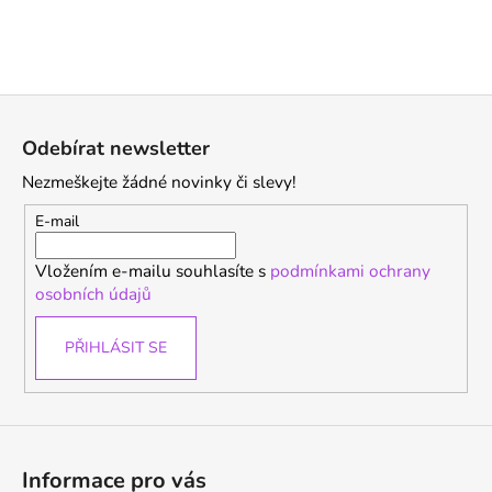
Z
á
Odebírat newsletter
p
Nezmeškejte žádné novinky či slevy!
a
t
E-mail
í
Vložením e-mailu souhlasíte s
podmínkami ochrany
osobních údajů
PŘIHLÁSIT SE
Informace pro vás