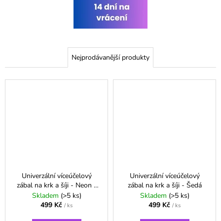
č
u
j
e
m
e
Nejprodávanější produkty
Univerzální víceúčelový
Univerzální víceúčelový
zábal na krk a šíji - Neon -
zábal na krk a šíji - Šedá
zelená
Skladem
(>5 ks)
Skladem
(>5 ks)
499 Kč
499 Kč
/ ks
/ ks