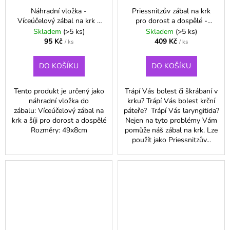
Náhradní vložka -
Priessnitzův zábal na krk
Víceúčelový zábal na krk a
pro dorost a dospělé -
šíji pro dorost a dospělé
Modrá
Skladem
(>5 ks)
Skladem
(>5 ks)
95 Kč
409 Kč
/ ks
/ ks
DO KOŠÍKU
DO KOŠÍKU
Tento produkt je určený jako
Trápí Vás bolest či škrábaní v
náhradní vložka do
krku? Trápí Vás bolest krční
zábalu: Víceúčelový zábal na
páteře? Trápí Vás laryngitida?
krk a šíji pro dorost a dospělé
Nejen na tyto problémy Vám
Rozměry: 49x8cm
pomůže náš zábal na krk. Lze
použít jako Priessnitzův...