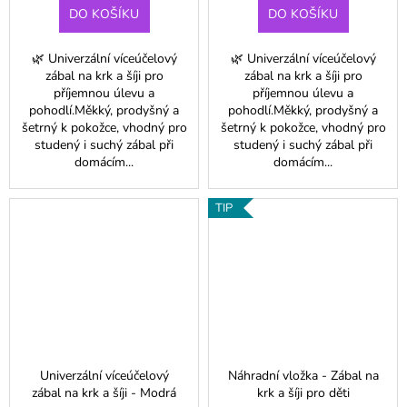
DO KOŠÍKU
DO KOŠÍKU
🌿 Univerzální víceúčelový
🌿 Univerzální víceúčelový
zábal na krk a šíji pro
zábal na krk a šíji pro
příjemnou úlevu a
příjemnou úlevu a
pohodlí.Měkký, prodyšný a
pohodlí.Měkký, prodyšný a
šetrný k pokožce, vhodný pro
šetrný k pokožce, vhodný pro
studený i suchý zábal při
studený i suchý zábal při
domácím...
domácím...
TIP
Univerzální víceúčelový
Náhradní vložka - Zábal na
zábal na krk a šíji - Modrá
krk a šíji pro děti