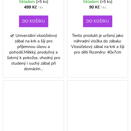
Skladem
(>5 ks)
Skladem
(>5 ks)
499 Kč
90 Kč
/ ks
/ ks
DO KOŠÍKU
DO KOŠÍKU
🌿 Univerzální víceúčelový
Tento produkt je určený jako
zábal na krk a šíji pro
náhradní vložka do zábalu:
příjemnou úlevu a
Víceúčelový zábal na krk a šíji
pohodlí.Měkký, prodyšný a
pro děti Rozměry: 40x7cm
šetrný k pokožce, vhodný pro
studený i suchý zábal při
domácím...