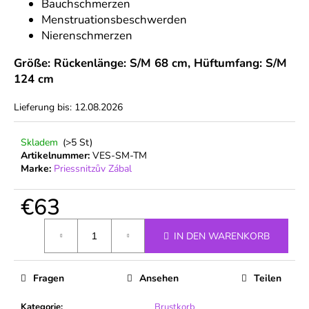
Bauchschmerzen
Menstruationsbeschwerden
Nierenschmerzen
Größe: Rückenlänge: S/M 68 cm, Hüftumfang: S/M
124 cm
Lieferung bis:
12.08.2026
Skladem
(>5 St)
Artikelnummer:
VES-SM-TM
Marke:
Priessnitzův Zábal
€63
Verkaufspreis:
IN DEN WARENKORB
Fragen
Ansehen
Teilen
Kategorie
:
Brustkorb