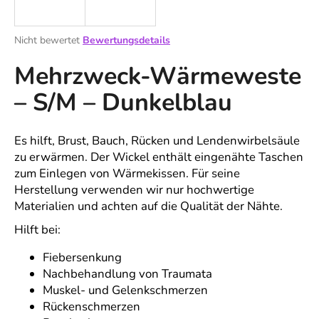
Die
Nicht bewertet
Bewertungsdetails
durchschnittliche
SUCHEN
Mehrzweck-Wärmeweste
Produktbewertung
ist
– S/M – Dunkelblau
0,0
von
W
5
i
Sternen.
Es hilft, Brust, Bauch, Rücken und Lendenwirbelsäule
r
zu erwärmen. Der Wickel enthält eingenähte Taschen
e
zum Einlegen von Wärmekissen. Für seine
m
Herstellung verwenden wir nur hochwertige
p
Materialien und achten auf die Qualität der Nähte.
f
e
Hilft bei:
h
l
Fiebersenkung
e
Nachbehandlung von Traumata
n
Muskel- und Gelenkschmerzen
Rückenschmerzen