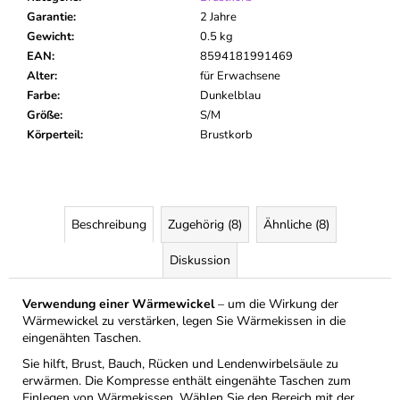
Garantie
:
2 Jahre
Gewicht
:
0.5 kg
EAN
:
8594181991469
Alter
:
für Erwachsene
Farbe
:
Dunkelblau
Größe
:
S/M
Körperteil
:
Brustkorb
Beschreibung
Zugehörig (8)
Ähnliche (8)
Diskussion
Verwendung einer Wärmewickel
– um die Wirkung der
Wärmewickel zu verstärken, legen Sie Wärmekissen in die
eingenähten Taschen.
Sie hilft, Brust, Bauch, Rücken und Lendenwirbelsäule zu
erwärmen. Die Kompresse enthält eingenähte Taschen zum
Einlegen von Wärmekissen. Wählen Sie den Bereich mit der