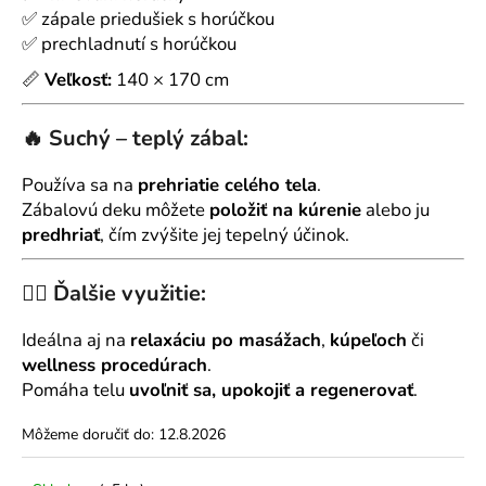
č
✅ zápale priedušiek s horúčkou
a
✅ prechladnutí s horúčkou
m
e
📏
Veľkosť:
140 × 170 cm
🔥
Suchý – teplý zábal:
Používa sa na
prehriatie celého tela
.
Zábalovú deku môžete
položiť na kúrenie
alebo ju
predhriať
, čím zvýšite jej tepelný účinok.
💆‍♀️
Ďalšie využitie:
Ideálna aj na
relaxáciu po masážach
,
kúpeľoch
či
wellness procedúrach
.
Pomáha telu
uvoľniť sa, upokojiť a regenerovať
.
Môžeme doručiť do:
12.8.2026