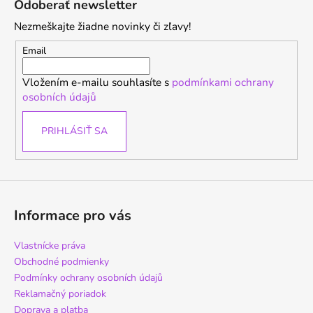
Odoberať newsletter
p
Nezmeškajte žiadne novinky či zľavy!
ä
t
Email
i
Vložením e-mailu souhlasíte s
podmínkami ochrany
e
osobních údajů
PRIHLÁSIŤ SA
Informace pro vás
Vlastnícke práva
Obchodné podmienky
Podmínky ochrany osobních údajů
Reklamačný poriadok
Doprava a platba