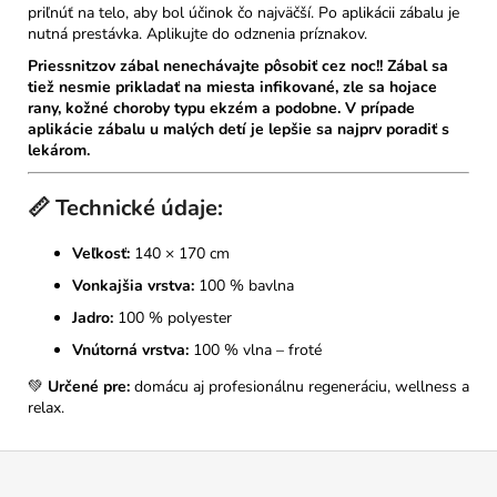
priľnúť na telo, aby bol účinok čo najväčší. Po aplikácii zábalu je
nutná prestávka. Aplikujte do odznenia príznakov.
Priessnitzov zábal nenechávajte pôsobiť cez noc!! Zábal sa
tiež nesmie prikladať na miesta infikované, zle sa hojace
rany, kožné choroby typu ekzém a podobne. V prípade
aplikácie zábalu u malých detí je lepšie sa najprv poradiť s
lekárom.
📏
Technické údaje:
Veľkosť:
140 × 170 cm
Vonkajšia vrstva:
100 % bavlna
Jadro:
100 % polyester
Vnútorná vrstva:
100 % vlna – froté
💚
Určené pre:
domácu aj profesionálnu regeneráciu, wellness a
relax.
Z
á