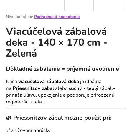
á
j
Priemerné
Neohodnotené
Podrobnosti hodnotenia
s
hodnotenie
Viacúčelová zábalová
produktu
ť
je
?
deka - 140 × 170 cm -
0,0
z
Zelená
5
hviezdičiek.
Dôkladné zabalenie = príjemné uvoľnenie
HĽADAŤ
Naša
viacúčelová zábalová deka
je ideálna
na
Priessnitzov zábal
alebo
suchý - teplý
zábal.
–
O
prináša úľavu, upokojenie a podporuje prirodzenú
d
regeneráciu tela.
p
o
🌿
Priessnitzov zábal možno použiť pri:
r
ú
✅ znižovaní horúčky