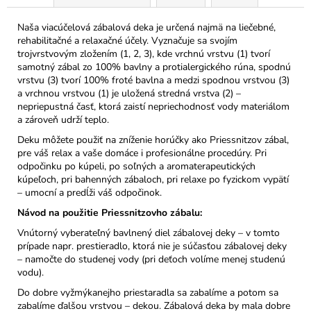
Naša viacúčelová zábalová deka je určená najmä na liečebné,
rehabilitačné a relaxačné účely. Vyznačuje sa svojím
trojvrstvovým zložením (1, 2, 3), kde vrchnú vrstvu (1) tvorí
samotný zábal zo 100% bavlny a protialergického rúna, spodnú
vrstvu (3) tvorí 100% froté bavlna a medzi spodnou vrstvou (3)
a vrchnou vrstvou (1) je uložená stredná vrstva (2) –
nepriepustná časť, ktorá zaistí nepriechodnosť vody materiálom
a zároveň udrží teplo.
Deku môžete použiť na zníženie horúčky ako Priessnitzov zábal,
pre váš relax a vaše domáce i profesionálne procedúry. Pri
odpočinku po kúpeli, po soľných a aromaterapeutických
kúpeľoch, pri bahenných zábaloch, pri relaxe po fyzickom vypätí
– umocní a predĺži váš odpočinok.
Návod na použitie Priessnitzovho zábalu:
Vnútorný vyberateľný bavlnený diel zábalovej deky – v tomto
prípade napr. prestieradlo, ktorá nie je súčasťou zábalovej deky
– namočte do studenej vody (pri deťoch volíme menej studenú
vodu).
Do dobre vyžmýkanejho priestaradla sa zabalíme a potom sa
zabalíme ďalšou vrstvou – dekou. Zábalová deka by mala dobre