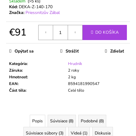
Skladem
(>5 ks)
Kód:
DEKA-Z-140-170
Značka:
Priessnitzův Zábal
€91
DO KOŠÍKA
Jednotková
cena:
Opýtať sa
Strážiť
Zdieľať
Kategória
:
Hrudník
Záruka
:
2 roky
Hmotnosť
:
2 kg
EAN
:
8594181990547
Část těla
:
Celé tělo
Popis
Súvisiace (8)
Podobné (8)
Súvisiace súbory (3)
Videá (1)
Diskusia