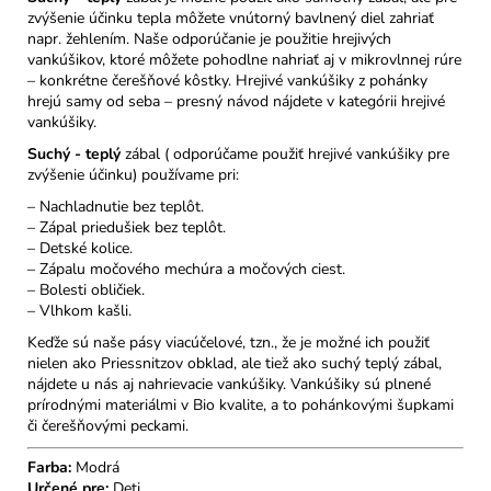
zvýšenie účinku tepla môžete vnútorný bavlnený diel zahriať
napr. žehlením. Naše odporúčanie je použitie hrejivých
vankúšikov, ktoré môžete pohodlne nahriať aj v mikrovlnnej rúre
– konkrétne čerešňové kôstky. Hrejivé vankúšiky z pohánky
hrejú samy od seba – presný návod nájdete v kategórii hrejivé
vankúšiky.
Suchý - teplý
zábal ( odporúčame použiť hrejivé vankúšiky pre
zvýšenie účinku) používame pri:
– Nachladnutie bez teplôt.
– Zápal priedušiek bez teplôt.
– Detské kolice.
– Zápalu močového mechúra a močových ciest.
– Bolesti obličiek.
– Vlhkom kašli.
Keďže sú naše pásy viacúčelové, tzn., že je možné ich použiť
nielen ako Priessnitzov obklad, ale tiež ako suchý teplý zábal,
nájdete u nás aj nahrievacie vankúšiky. Vankúšiky sú plnené
prírodnými materiálmi v Bio kvalite, a to pohánkovými šupkami
či čerešňovými peckami.
Farba:
Modrá
Určené pre:
Deti