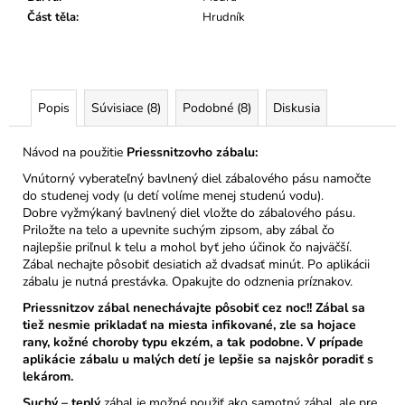
Část těla
:
Hrudník
Popis
Súvisiace (8)
Podobné (8)
Diskusia
Návod na použitie
Priessnitzovho zábalu:
Vnútorný vyberateľný bavlnený diel zábalového pásu namočte
do studenej vody (u detí volíme menej studenú vodu).
Dobre vyžmýkaný bavlnený diel vložte do zábalového pásu.
Priložte na telo a upevnite suchým zipsom, aby zábal čo
najlepšie priľnul k telu a mohol byť jeho účinok čo najväčší.
Zábal nechajte pôsobiť desiatich až dvadsať minút. Po aplikácii
zábalu je nutná prestávka. Opakujte do odznenia príznakov.
Priessnitzov zábal nenechávajte pôsobiť cez noc!! Zábal sa
tiež nesmie prikladať na miesta infikované, zle sa hojace
rany, kožné choroby typu ekzém, a tak podobne. V prípade
aplikácie zábalu u malých detí je lepšie sa najskôr poradiť s
lekárom.
Suchý – teplý
zábal je možné použiť ako samotný zábal, ale pre