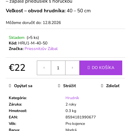
č
– zápale priedušiek s horúčkou
a
Veľkosť – obvod hrudníka:
40 – 50 cm
m
e
Môžeme doručiť do:
12.8.2026
Skladem
(>5 ks)
Kód:
HRU1-M-40-50
Značka:
Priessnitzův Zábal
€22
DO KOŠÍKA
Jednotková
cena:
Opýtať sa
Strážiť
Zdieľať
Kategória
:
Hrudník
Záruka
:
2 roky
Hmotnosť
:
0.3 kg
EAN
:
8594181990677
Věk
:
Pro kojence
Barva
:
Modrá