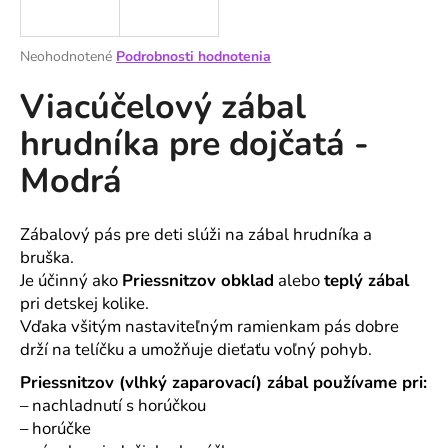
á
j
Priemerné
Neohodnotené
Podrobnosti hodnotenia
s
hodnotenie
Viacúčelový zábal
produktu
ť
je
?
hrudníka pre dojčatá -
0,0
z
Modrá
5
hviezdičiek.
HĽADAŤ
Zábalový pás pre deti slúži na zábal hrudníka a
bruška.
Je účinný ako
Priessnitzov obklad
alebo
teplý zábal
pri detskej kolike.
O
Vďaka všitým nastaviteľným ramienkam pás dobre
d
drží na telíčku a umožňuje dieťaťu voľný pohyb.
p
Priessnitzov (vlhký zaparovací) zábal používame pri:
o
r
– nachladnutí s horúčkou
ú
– horúčke