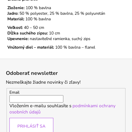
Zloženie:
100 % bavlna
Jadro:
50 % polyester, 25 % bavlna, 25 % polyuretán
Materiál:
100 % bavlna
Veľkosť:
40 – 50 cm
Dĺžka suchého zipsu:
10 cm
Upevnenie:
nastaviteľné ramienka, suchý zips
Vnútorný diel – materiál:
100 % bavlna – flanel
Z
á
Odoberať newsletter
p
Nezmeškajte žiadne novinky či zľavy!
ä
t
Email
i
Vložením e-mailu souhlasíte s
podmínkami ochrany
e
osobních údajů
PRIHLÁSIŤ SA