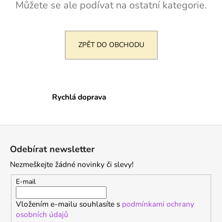
č
Můžete se ale podívat na ostatní kategorie.
u
j
e
m
ZPĚT DO OBCHODU
e
Rychlá doprava
Z
á
Odebírat newsletter
p
Nezmeškejte žádné novinky či slevy!
a
t
E-mail
í
Vložením e-mailu souhlasíte s
podmínkami ochrany
osobních údajů