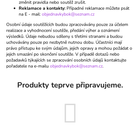
změnit pravidla nebo soutěž zrušit.​
a
Reklamace a kontakty:
Případné reklamace můžete psát
na E - mail:
objednavkybok@seznam.cz
j
í
Osobní údaje soutěžících budou zpracovávány pouze za účelem
realizace a vyhodnocení soutěže, předání výher a oznámení
t
výsledků. Údaje nebudou sdíleny s třetími stranami a budou
?
uchovávány pouze po nezbytně nutnou dobu. Účastníci mají
právo přístupu ke svým údajům, jejich opravy a mohou požádat o
jejich smazání po skončení soutěže. V případě dotazů nebo
požadavků týkajících se zpracování osobních údajů kontaktujte
pořadatele na e-mailu
objednavkybok@seznam.cz
.
HLEDAT
Produkty teprve připravujeme.
D
o
p
o
r
u