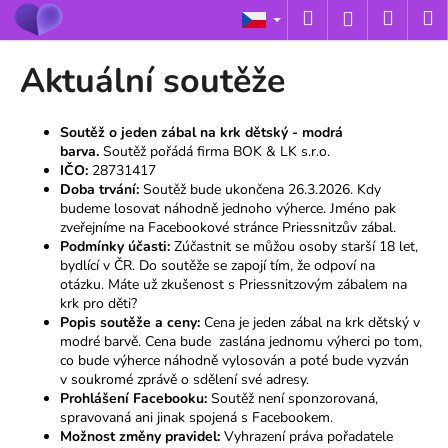
K
Přejít
Hledat
Nákup
M
Přihlášení
na
o
obsah
Zpět
Zpět
košík
š
Aktuální soutěže
í
C
k
o
Soutěž o jeden zábal na krk dětský - modrá
barva.
Soutěž pořádá firma BOK & LK s.r.o.
p
IČO:
28731417
o
Doba trvání:
Soutěž bude ukončena 26.3.2026. Kdy
t
budeme losovat náhodně jednoho výherce. Jméno pak
zveřejníme na Facebookové stránce Priessnitzův zábal.
ř
Podmínky účasti:
Zúčastnit se můžou osoby starší 18 let,
e
bydlící v ČR. Do soutěže se zapojí tím, že odpoví na
otázku.
Máte už zkušenost s Priessnitzovým zábalem na
b
krk pro děti?
u
Popis soutěže a ceny:
Cena je jeden zábal na krk dětský v
j
modré barvě. Cena bude zaslána jednomu výherci po tom,
co bude výherce náhodně vylosován a poté bude vyzván
e
v soukromé zprávě o sdělení své adresy.
t
Prohlášení Facebooku:
Soutěž není sponzorovaná,
e
spravovaná ani jinak spojená s Facebookem.​
Možnost změny pravidel:
Vyhrazení práva pořadatele
n