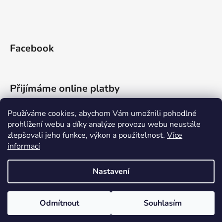
Facebook
Přijímáme online platby
Používáme cookies, abychom Vám umožnili pohodlné
prohlížení webu a díky analýze provozu webu neustále
zlepšovali jeho funkce, výkon a použitelnost.
Více
informací
Mazlino.cz
Regenerino.cz
Nastavení
Vytvořil Shoptet
Vítejte v našem e-shopu! 🎉 🎁 Registrací získáte okamžitou slevu
15 % na veškeré nezlevněné zboží. Stačí se zaregistrovat a začít
Odmítnout
Souhlasím
Copyright 2026
Priessnitzův zábal
. Všechna práva vyhrazena.
nakupovat s výhodami.