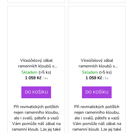
Víceúčelový zábal
Víceúčelový zábal
ramenních kloubů s
ramenních kloubů s
přezkou - L/XL - Modrá
přezkou - L/XL - Zelená
Skladem
(>5 ks)
Skladem
(>5 ks)
1 059 Kč
1 059 Kč
/ ks
/ ks
DO KOŠÍKU
DO KOŠÍKU
Při revmatických potížích
Při revmatických potížích
nejen ramenního kloubu,
nejen ramenního kloubu,
ale i svalů, páteře a vazů
ale i svalů, páteře a vazů
Vám pomůže náš zábal na
Vám pomůže náš zábal na
ramenní kloub. Lze jej také
ramenní kloub. Lze jej také