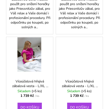
č
použít pro snížení horečky
použít pro snížení horečky
u
jako Priessnitzův zábal, pro
jako Priessnitzův zábal, pro
j
Váš relax a Vaše domácí i
Váš relax a Vaše domácí i
e
profesionální procedury. Při
profesionální procedury. Při
m
odpočinku po koupeli, po
odpočinku po koupeli, po
e
solných a...
solných a...
Víceúčelová hřejivá
Víceúčelová hřejivá
zábalová vesta - L/XL -
zábalová vesta - L/XL -
Malinová
Tmavě modrá
Skladem
(>5 ks)
Skladem
(>5 ks)
1 739 Kč
1 739 Kč
/ ks
/ ks
DO KOŠÍKU
DO KOŠÍKU