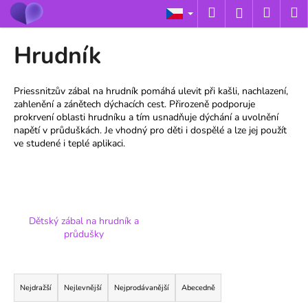
K
Přejít
Hledat
Nákup
M
Přihlášení
na
o
obsah
Zpět
Zpět
košík
š
Hrudník
í
C
k
o
Priessnitzův zábal na hrudník pomáhá ulevit při kašli, nachlazení,
zahlenění a zánětech dýchacích cest. Přirozeně podporuje
p
prokrvení oblasti hrudníku a tím usnadňuje dýchání a uvolnění
o
napětí v průduškách. Je vhodný pro děti i dospělé a lze jej použít
t
ve studené i teplé aplikaci.
ř
e
b
u
Dětský zábal na hrudník a
j
průdušky
e
Ř
t
a
e
Nejdražší
Nejlevnější
Nejprodávanější
Abecedně
z
n