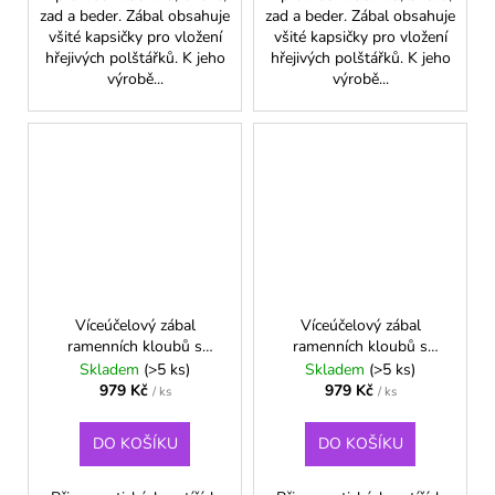
zad a beder. Zábal obsahuje
zad a beder. Zábal obsahuje
všité kapsičky pro vložení
všité kapsičky pro vložení
hřejivých polštářků. K jeho
hřejivých polštářků. K jeho
výrobě...
výrobě...
Víceúčelový zábal
Víceúčelový zábal
ramenních kloubů s
ramenních kloubů s
přezkou - S/M - Modrá
přezkou - S/M - Zelená
Skladem
(>5 ks)
Skladem
(>5 ks)
979 Kč
979 Kč
/ ks
/ ks
DO KOŠÍKU
DO KOŠÍKU