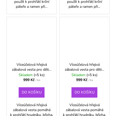
použít k prohřátí krční
použít k prohřátí krční
páteře a ramen při...
páteře a ramen při...
Víceúčelová hřejivá
Víceúčelová hřejivá
zábalová vesta pro děti -
zábalová vesta pro děti -
Malina
Neon zelená
Skladem
(>5 ks)
Skladem
(>5 ks)
999 Kč
999 Kč
/ ks
/ ks
DO KOŠÍKU
DO KOŠÍKU
Víceúčelová hřejivá
Víceúčelová hřejivá
zábalová vesta pomáhá
zábalová vesta pomáhá
k prohřátí hrudníku, břicha,
k prohřátí hrudníku, břicha,