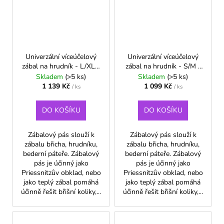
Univerzální víceúčelový
Univerzální víceúčelový
zábal na hrudník - L/XL -
zábal na hrudník - S/M -
Zelená
Modrá
Skladem
(>5 ks)
Skladem
(>5 ks)
1 139 Kč
1 099 Kč
/ ks
/ ks
DO KOŠÍKU
DO KOŠÍKU
Zábalový pás slouží k
Zábalový pás slouží k
zábalu břicha, hrudníku,
zábalu břicha, hrudníku,
bederní páteře. Zábalový
bederní páteře. Zábalový
pás je účinný jako
pás je účinný jako
Priessnitzův obklad, nebo
Priessnitzův obklad, nebo
jako teplý zábal pomáhá
jako teplý zábal pomáhá
účinně řešit břišní koliky,...
účinně řešit břišní koliky,...