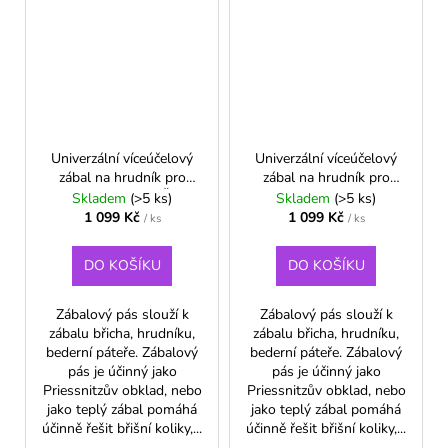
Univerzální víceúčelový
Univerzální víceúčelový
zábal na hrudník pro
zábal na hrudník pro
dorost, dospělé - Šedá
dorost, dospělé - Zelená
Skladem
(>5 ks)
Skladem
(>5 ks)
1 099 Kč
1 099 Kč
/ ks
/ ks
DO KOŠÍKU
DO KOŠÍKU
Zábalový pás slouží k
Zábalový pás slouží k
zábalu břicha, hrudníku,
zábalu břicha, hrudníku,
bederní páteře. Zábalový
bederní páteře. Zábalový
pás je účinný jako
pás je účinný jako
Priessnitzův obklad, nebo
Priessnitzův obklad, nebo
jako teplý zábal pomáhá
jako teplý zábal pomáhá
účinně řešit břišní koliky,...
účinně řešit břišní koliky,...