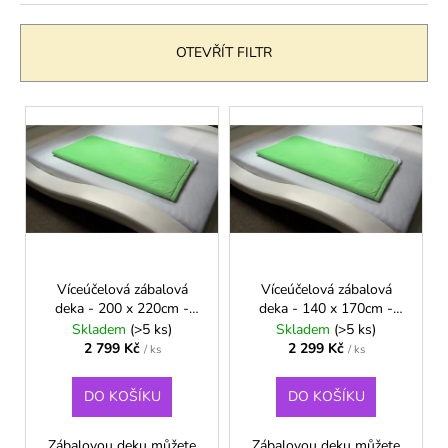
e
a
n
j
OTEVŘÍT FILTR
í
í
p
t
V
r
?
ý
o
p
d
i
u
s
k
HLEDAT
p
t
r
ů
o
Víceúčelová zábalová
Víceúčelová zábalová
deka - 200 x 220cm -
deka - 140 x 170cm -
d
D
Zelená
Zelená
Skladem
(>5 ks)
Skladem
(>5 ks)
o
u
2 799 Kč
2 299 Kč
/ ks
/ ks
p
k
o
t
DO KOŠÍKU
DO KOŠÍKU
r
ů
u
Zábalovou deku můžete
Zábalovou deku můžete