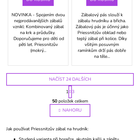
NOVINKA - Spojením dvou
Zábalový pás slouží k
nejprodávanějších zábalů
zábalu hrudníku a břicha.
vznikl: Kombinovaný zábal
Zábalový pás je účinný jako
na krk a průdušky.
Priessnitzův obklad nebo
Doporučujeme pro děti od
teplý zábal při kolice. Díky
pěti let. Priessnitzův
všitým posuvným
(mokrý...
ramínkům drží pás dobře
na těle...
NAČÍST 24 DALŠÍCH
S
1
3
t
O
r
50
položek celkem
v
á
NAHORU
l
n
k
á
o
d
Jak používat Priessnitzův zábal na hrudník:
v
a
á
c
Studená varianta při horečce, akutním kašli a zánětu