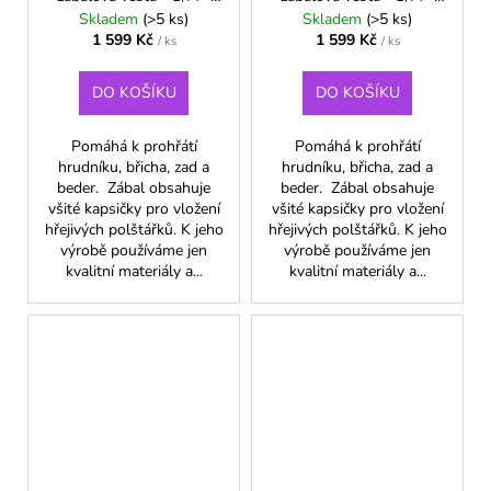
Tmavě modrá
Zelená
Skladem
(>5 ks)
Skladem
(>5 ks)
1 599 Kč
1 599 Kč
/ ks
/ ks
DO KOŠÍKU
DO KOŠÍKU
Pomáhá k prohřátí
Pomáhá k prohřátí
hrudníku, břicha, zad a
hrudníku, břicha, zad a
beder. Zábal obsahuje
beder. Zábal obsahuje
všité kapsičky pro vložení
všité kapsičky pro vložení
hřejivých polštářků. K jeho
hřejivých polštářků. K jeho
výrobě používáme jen
výrobě používáme jen
kvalitní materiály a...
kvalitní materiály a...