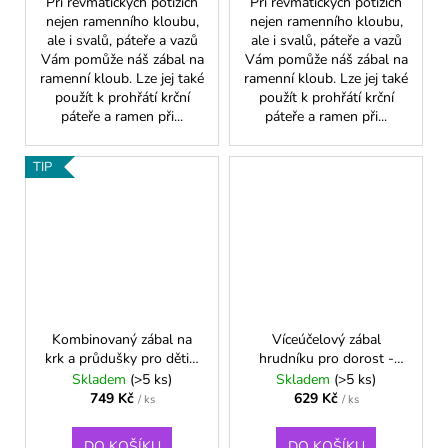
Při revmatických potížích
Při revmatických potížích
nejen ramenního kloubu,
nejen ramenního kloubu,
ale i svalů, páteře a vazů
ale i svalů, páteře a vazů
Vám pomůže náš zábal na
Vám pomůže náš zábal na
ramenní kloub. Lze jej také
ramenní kloub. Lze jej také
použít k prohřátí krční
použít k prohřátí krční
páteře a ramen při...
páteře a ramen při...
TIP
Kombinovaný zábal na
Víceúčelový zábal
krk a průdušky pro děti a
hrudníku pro dorost -
dorost
Modrá
Skladem
(>5 ks)
Skladem
(>5 ks)
749 Kč
629 Kč
/ ks
/ ks
DO KOŠÍKU
DO KOŠÍKU