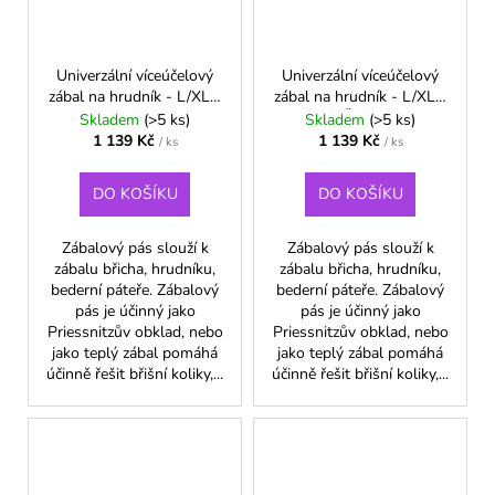
Univerzální víceúčelový
Univerzální víceúčelový
zábal na hrudník - L/XL -
zábal na hrudník - L/XL -
Modrá
Šedá
Skladem
(>5 ks)
Skladem
(>5 ks)
1 139 Kč
1 139 Kč
/ ks
/ ks
DO KOŠÍKU
DO KOŠÍKU
Zábalový pás slouží k
Zábalový pás slouží k
zábalu břicha, hrudníku,
zábalu břicha, hrudníku,
bederní páteře. Zábalový
bederní páteře. Zábalový
pás je účinný jako
pás je účinný jako
Priessnitzův obklad, nebo
Priessnitzův obklad, nebo
jako teplý zábal pomáhá
jako teplý zábal pomáhá
účinně řešit břišní koliky,...
účinně řešit břišní koliky,...