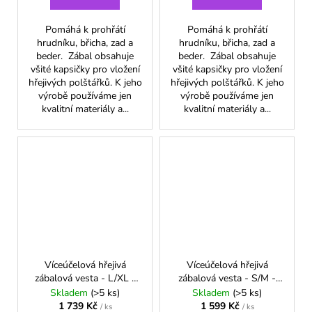
Pomáhá k prohřátí
Pomáhá k prohřátí
hrudníku, břicha, zad a
hrudníku, břicha, zad a
beder. Zábal obsahuje
beder. Zábal obsahuje
všité kapsičky pro vložení
všité kapsičky pro vložení
hřejivých polštářků. K jeho
hřejivých polštářků. K jeho
výrobě používáme jen
výrobě používáme jen
kvalitní materiály a...
kvalitní materiály a...
Víceúčelová hřejivá
Víceúčelová hřejivá
zábalová vesta - L/XL -
zábalová vesta - S/M -
Zelená
Malinová
Skladem
(>5 ks)
Skladem
(>5 ks)
1 739 Kč
1 599 Kč
/ ks
/ ks