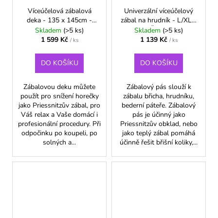
Víceúčelová zábalová
Univerzální víceúčelový
deka - 135 x 145cm -
zábal na hrudník - L/XL -
Zelená
Černá
Skladem
(>5 ks)
Skladem
(>5 ks)
1 599 Kč
1 139 Kč
/ ks
/ ks
DO KOŠÍKU
DO KOŠÍKU
Zábalovou deku můžete
Zábalový pás slouží k
použít pro snížení horečky
zábalu břicha, hrudníku,
jako Priessnitzův zábal, pro
bederní páteře. Zábalový
Váš relax a Vaše domácí i
pás je účinný jako
profesionální procedury. Při
Priessnitzův obklad, nebo
odpočinku po koupeli, po
jako teplý zábal pomáhá
solných a...
účinně řešit břišní koliky,...