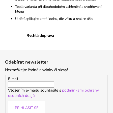
n
í
í
Teplá varianta při dlouhodobém zahlenění a uvolňování
p
hlenu
r
U dětí aplikujte kratší dobu, dle věku a reakce těla
v
k
y
Rychlá doprava
v
ý
p
Z
i
á
s
Odebírat newsletter
p
u
Nezmeškejte žádné novinky či slevy!
a
t
E-mail
í
Vložením e-mailu souhlasíte s
podmínkami ochrany
osobních údajů
PŘIHLÁSIT SE