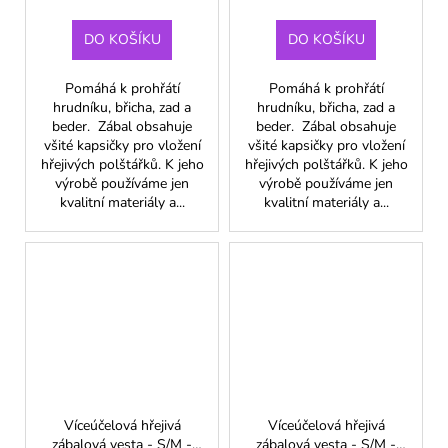
DO KOŠÍKU
DO KOŠÍKU
Pomáhá k prohřátí
Pomáhá k prohřátí
hrudníku, břicha, zad a
hrudníku, břicha, zad a
beder. Zábal obsahuje
beder. Zábal obsahuje
všité kapsičky pro vložení
všité kapsičky pro vložení
hřejivých polštářků. K jeho
hřejivých polštářků. K jeho
výrobě používáme jen
výrobě používáme jen
kvalitní materiály a...
kvalitní materiály a...
Víceúčelová hřejivá
Víceúčelová hřejivá
zábalová vesta - S/M -
zábalová vesta - S/M -