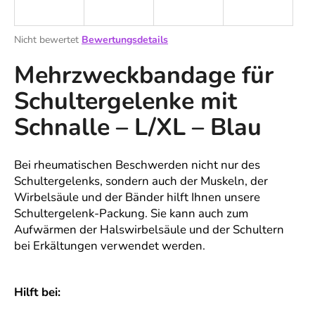
Die
Nicht bewertet
Bewertungsdetails
durchschnittliche
SUCHEN
Mehrzweckbandage für
Produktbewertung
ist
Schultergelenke mit
0,0
von
W
Schnalle – L/XL – Blau
5
i
Sternen.
r
e
Bei rheumatischen Beschwerden nicht nur des
m
Schultergelenks, sondern auch der Muskeln, der
p
Wirbelsäule und der Bänder hilft Ihnen unsere
f
Schultergelenk-Packung. Sie kann auch zum
e
Aufwärmen der Halswirbelsäule und der Schultern
h
bei Erkältungen verwendet werden.
l
e
n
Hilft bei: