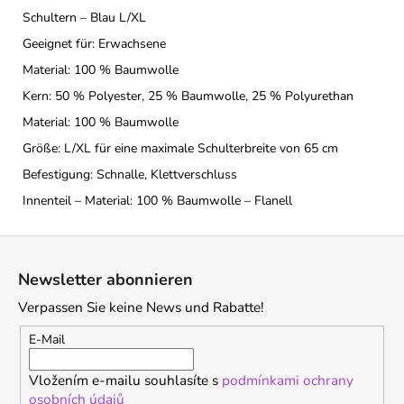
Schultern – Blau L/XL
Geeignet für: Erwachsene
Material: 100 % Baumwolle
Kern: 50 % Polyester, 25 % Baumwolle, 25 % Polyurethan
Material: 100 % Baumwolle
Größe: L/XL für eine maximale Schulterbreite von 65 cm
Befestigung: Schnalle, Klettverschluss
Innenteil – Material: 100 % Baumwolle – Flanell
F
u
Newsletter abonnieren
ß
Verpassen Sie keine News und Rabatte!
z
e
E-Mail
i
Vložením e-mailu souhlasíte s
podmínkami ochrany
l
osobních údajů