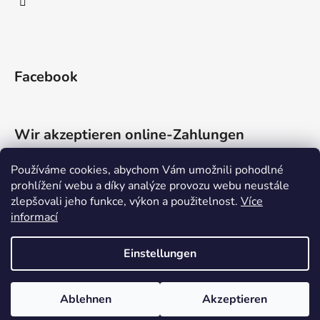
Facebook
Wir akzeptieren online-Zahlungen
Používáme cookies, abychom Vám umožnili pohodlné
prohlížení webu a díky analýze provozu webu neustále
zlepšovali jeho funkce, výkon a použitelnost.
Více
informací
Shoptet.cz
Můjprvníeshop.cz
Einstellungen
Erstellt von Shoptet
Ablehnen
Akzeptieren
Copyright 2026
Priessnitzův zábal
. Alle Rechte vorbehalten.