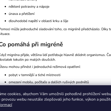
některé potraviny a nápoje
únava a přetížení
dlouhodobé napětí v oblasti krku a šíje
Pomoci může jednoduché sledování toho, co migréně předcházelo. Díky to
situace.
Co pomáhá při migréně
Když migréna přijde, většina lidí potřebuje hlavně zklidnit organismus. Č
dostatek tekutin po malých doušcích.
Úlevu mohou přinést i jednoduchá režimová opatření:
pobyt v temnější a tiché místnosti
omezení mobilu, počítače a dalších rušivých podnětů
studený obklad na čelo nebo oblast šíje
áme cookies, abychom Vám umožnili pohodlné prohlížení webu 
jemné uvolnění napětí v krku a ramenou
 provozu webu neustále zlepšovali jeho funkce, výkon a použit
klidový režim bez zbytečné fyzické zátěže
formací