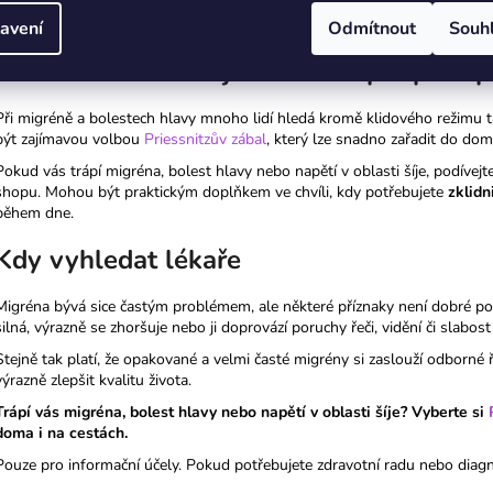
U některých lidí je bolest hlavy spojená právě s napětím v oblasti krční pát
péče, která pomůže zklidnit přetíženou oblast.
avení
Odmítnout
Souh
Priessnitzův zábal jako šetrná podpora př
Při migréně a bolestech hlavy mnoho lidí hledá kromě klidového režimu t
být zajímavou volbou
Priessnitzův zábal
, který lze snadno zařadit do domá
Pokud vás trápí migréna, bolest hlavy nebo napětí v oblasti šíje, podívej
shopu. Mohou být praktickým doplňkem ve chvíli, kdy potřebujete
zklidn
během dne.
Kdy vyhledat lékaře
Migréna bývá sice častým problémem, ale některé příznaky není dobré p
silná, výrazně se zhoršuje nebo ji doprovází poruchy řeči, vidění či slabos
Stejně tak platí, že opakované a velmi časté migrény si zaslouží odborné
výrazně zlepšit kvalitu života.
Trápí vás migréna, bolest hlavy nebo napětí v oblasti šíje? Vyberte si
doma i na cestách.
Pouze pro informační účely. Pokud potřebujete zdravotní radu nebo diagn