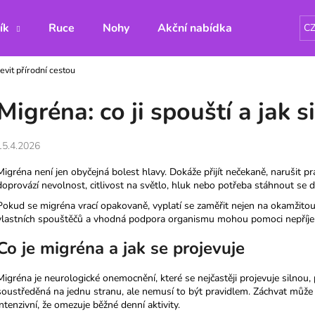
ík
Ruce
Nohy
Akční nabídka
Hřejivé po
C
levit přírodní cestou
Co potřebujete najít?
Migréna: co ji spouští a jak s
HLEDAT
15.4.2026
Migréna není jen obyčejná bolest hlavy. Dokáže přijít nečekaně, narušit p
doprovází nevolnost, citlivost na světlo, hluk nebo potřeba stáhnout se do
Doporučujeme
Pokud se migréna vrací opakovaně, vyplatí se zaměřit nejen na okamžitou úl
vlastních spouštěčů a vhodná podpora organismu mohou pomoci nepříjem
Co je migréna a jak se projevuje
Migréna je neurologické onemocnění, které se nejčastěji projevuje silnou, 
soustředěná na jednu stranu, ale nemusí to být pravidlem. Záchvat může tr
intenzivní, že omezuje běžné denní aktivity.