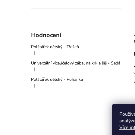
Hodnocení
Polštářek dětský - Třešeň
|
Hodnocení produktu je 5 z 5 hvězdiček.
Univerzální víceúčelový zábal na krk a šíji - Šedá
|
Hodnocení produktu je 5 z 5 hvězdiček.
Polštářek dětský - Pohanka
|
Hodnocení produktu je 5 z 5 hvězdiček.
Použív
analýze
Více in