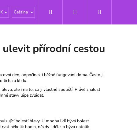
Hledat
Přihlášení
Nákupní
lštářky
O nás
Novinky
Odborné články - Prie
ZK
Čeština
košík
i ulevit přírodní cestou
racovní den, odpočinek i běžné fungování doma. Často ji
 ticha a klidu.
evu, ale i na to, co ji vlastně spouští. Právě znalost
né stavy lépe zvládat.
pulzující bolestí hlavy. U mnoha lidí bývá bolest
vat několik hodin, někdy i déle, a bývá natolik