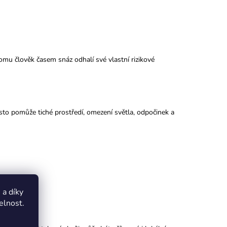
mu člověk časem snáz odhalí své vlastní rizikové
asto pomůže tiché prostředí, omezení světla, odpočinek a
a díky
elnost.