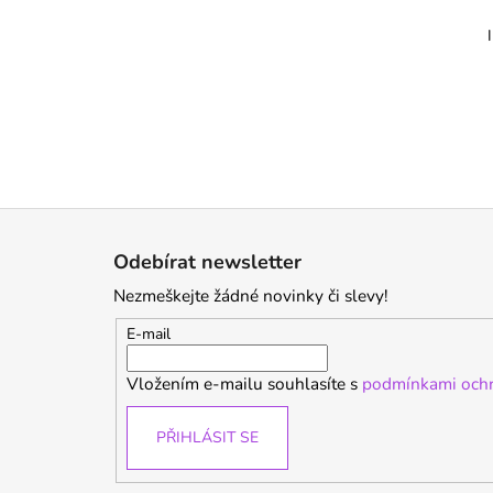
Z
á
Odebírat newsletter
p
Nezmeškejte žádné novinky či slevy!
a
t
E-mail
í
Vložením e-mailu souhlasíte s
podmínkami ochr
PŘIHLÁSIT SE