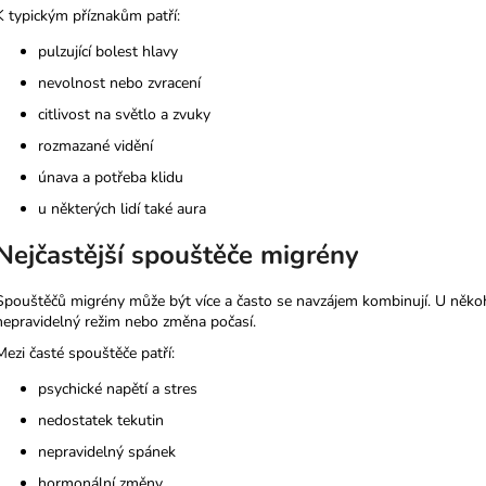
K typickým příznakům patří:
pulzující bolest hlavy
nevolnost nebo zvracení
citlivost na světlo a zvuky
rozmazané vidění
únava a potřeba klidu
u některých lidí také aura
Nejčastější spouštěče migrény
Spouštěčů migrény může být více a často se navzájem kombinují. U někoho
nepravidelný režim nebo změna počasí.
Mezi časté spouštěče patří:
psychické napětí a stres
nedostatek tekutin
nepravidelný spánek
hormonální změny