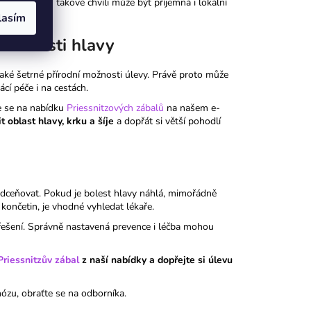
eře a šíje. V takové chvíli může být příjemná i lokální
lasím
i bolesti hlavy
aké šetrné přírodní možnosti úlevy. Právě proto může
cí péče i na cestách.
te se na nabídku
Priessnitzových zábalů
na našem e-
it oblast hlavy, krku a šíje
a dopřát si větší pohodlí
odceňovat. Pokud je bolest hlavy náhlá, mimořádně
t končetin, je vhodné vyhledat lékaře.
 řešení. Správně nastavená prevence i léčba mohou
Priessnitzův zábal
z naší nabídky a dopřejte si úlevu
ózu, obraťte se na odborníka.