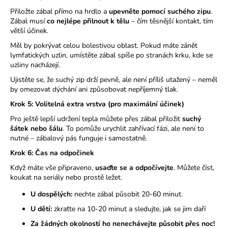
č
u
Přiložte zábal přímo na hrdlo a
upevněte pomocí suchého zipu
.
Zábal musí
co nejlépe přilnout k tělu
– čím těsnější kontakt, tím
j
větší účinek.
e
m
Měl by pokrývat celou bolestivou oblast. Pokud máte zánět
lymfatických uzlin, umístěte zábal spíše po stranách krku, kde se
e
uzliny nacházejí.
Ujistěte se, že suchý zip drží pevně, ale není příliš utažený – neměl
by omezovat dýchání ani způsobovat nepříjemný tlak.
Krok 5: Volitelná extra vrstva (pro maximální účinek)
Pro ještě lepší udržení tepla můžete přes zábal přiložit
suchý
šátek nebo šálu
. To pomůže urychlit zahřívací fázi, ale není to
nutné – zábalový pás funguje i samostatně.
Krok 6: Čas na odpočinek
Když máte vše připraveno,
usaďte se a odpočívejte
. Můžete číst,
koukat na seriály nebo prostě ležet.
U dospělých:
nechte zábal působit 20-60 minut.
U dětí:
zkraťte na 10-20 minut a sledujte, jak se jim daří
Za žádných okolností ho nenechávejte působit přes noc!