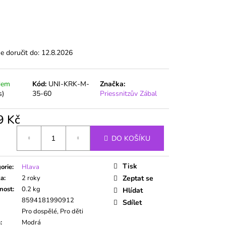
 doručit do:
12.8.2026
dem
Kód:
UNI-KRK-M-
Značka:
s)
35-60
Priessnitzův Zábal
9 Kč
á
DO KOŠÍKU
Tisk
orie
:
Hlava
ka
:
2 roky
Zeptat se
nost
:
0.2 kg
Hlídat
8594181990912
Sdílet
Pro dospělé, Pro děti
a
:
Modrá