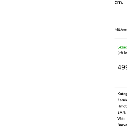
cm.
Můžeme
Skla
(>5 k
49
Měrn
cena:
Kateg
Záru
Hmot
EAN
:
Věk
:
Barv