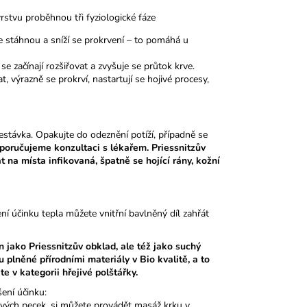
stvu proběhnou tři fyziologické fáze
se stáhnou a sníží se prokrvení – to pomáhá u
se začínají rozšiřovat a zvyšuje se průtok krve.
, výrazně se prokrví, nastartují se hojivé procesy,
estávka. Opakujte do odeznění potíží, případně se
oporučujeme konzultaci s lékařem.
Priessnitzův
 na místa infikovaná, špatně se hojící rány, kožní
ní účinku tepla můžete vnitřní bavlněný díl zahřát
en jako Priessnitzův obklad, ale též jako suchý
u plněné přírodními materiály v Bio kvalitě, a to
 v kategorii hřejivé polštářky.
šení účinku:
ňových pecek, si můžete provádět masáž krku v