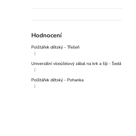
Hodnocení
Polštářek dětský - Třešeň
|
Hodnocení produktu je 5 z 5 hvězdiček.
Univerzální víceúčelový zábal na krk a šíji - Šedá
|
Hodnocení produktu je 5 z 5 hvězdiček.
Polštářek dětský - Pohanka
|
Hodnocení produktu je 5 z 5 hvězdiček.