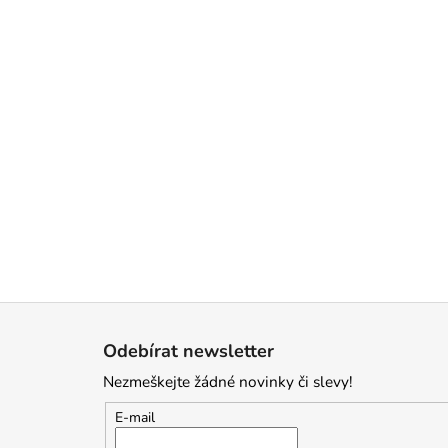
Z
á
Odebírat newsletter
p
Nezmeškejte žádné novinky či slevy!
a
t
E-mail
í