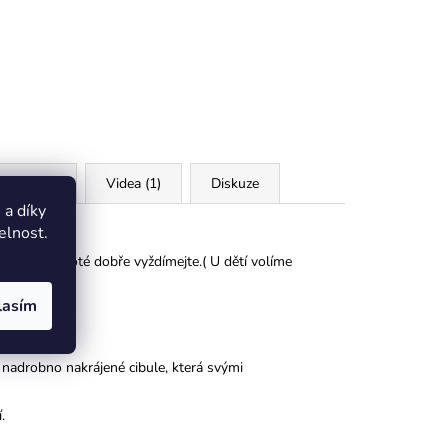
oubory (4)
Videa (1)
Diskuze
a díky
elnost.
ené vody, poté dobře vyždímejte.( U dětí volíme
lasím
od pásky.
í nadrobno nakrájené cibule, která svými
.