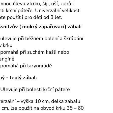
mnou úlevu v krku, šíji, uší, zubů
i
ti krční páteře. Univerzální velikost.
e použít i pro děti od 3 let.
ssnitzův ( mokrý zapařovací) zábal:
ulevuje při běžném bolení a škrábání
v krku
pomáhá při suchém kašli nebo
angíně
pomáhá při laryngitidě
ý - teplý zábal:
Ulevuje při bolesti krční páteře
erzální – výška 10 cm, délka zábalu
1 cm, lze použít na obvod krku 35 – 60