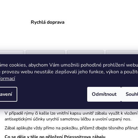
Rychlá doprava
Popis
Související (8)
Podobné (8)
Související s
áme cookies, abychom Vám umožnili pohodlné prohlížení webu 
 provozu webu neustále zlepšovali jeho funkce, výkon a použit
Návod k použití výrobku:
Priessnitzův ( mokrý zapařovací) zábal
formací
1. Vyjměte vnitřní bavlněný díl zábalového pásu a namočte jej do stud
méně studenou vodu.)
avení
Odmítnout
Souh
2. Vnitřní bavlněný díl vraťte zpět do zábalového pásu podvlečením p
3. Takto připravený zábal upevněte kolem krku pomocí suchého zipu.
V případě rýmy či kašle lze vnitřní kapsu uvnitř zábalu využít k vložen
antiseptickými účinky urychlí samotnou léčbu a uvolní ucpaný nos.
Zábal aplikujte vždy přímo na pokožku, přičemž dbejte těsného přilnutí
Co se děje v těle po přiložení Priessnitzova zábalu