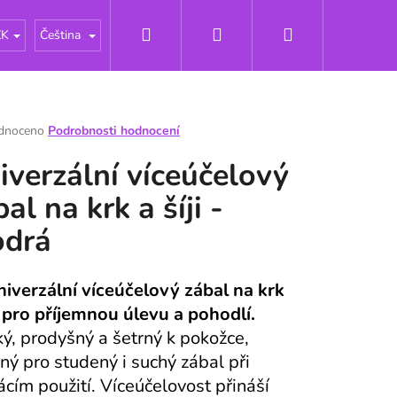
Hledat
Přihlášení
Nákupní
lštářky
O nás
Novinky
Odborné články - Prie
ZK
Čeština
košík
rné
dnoceno
Podrobnosti hodnocení
ení
iverzální víceúčelový
tu
al na krk a šíji -
drá
ek.
niverzální víceúčelový zábal na krk
ji pro příjemnou úlevu a pohodlí.
ý, prodyšný a šetrný k pokožce,
ný pro studený i suchý zábal při
cím použití.
Víceúčelovost
přináší