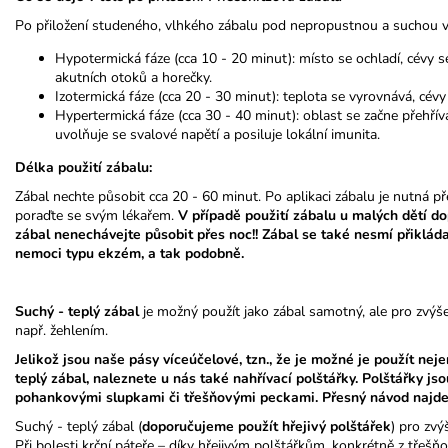
Po přiložení studeného, vlhkého zábalu pod nepropustnou a suchou vr
Hypotermická fáze (cca 10 - 20 minut): místo se ochladí, cévy 
akutních otoků a horečky.
Izotermická fáze (cca 20 - 30 minut): teplota se vyrovnává, cévy 
Hypertermická fáze (cca 30 - 40 minut): oblast se začne přehřívat
uvolňuje se svalové napětí a posiluje lokální imunita.
Délka použití zábalu:
Zábal nechte působit cca 20 - 60 minut. Po aplikaci zábalu je nutná př
poraďte se svým lékařem.
V případě použití zábalu u malých dětí d
zábal nenechávejte působit přes noc!! Zábal se také nesmí přikládat
nemoci typu ekzém, a tak podobně.
Suchý - teplý zábal
je možný použít jako zábal samotný, ale pro zvýše
např. žehlením.
Jelikož jsou naše pásy víceúčelové, tzn., že je možné je použít nej
teplý zábal, naleznete u nás také nahřívací polštářky. Polštářky jso
pohankovými slupkami či třešňovými peckami. Přesný návod najdete
Suchý - teplý zábal (
doporučujeme použít hřejivý polštářek
) pro zvý
Při bolesti krční páteře – díky hřejivým polštářkům, konkrétně z třeš