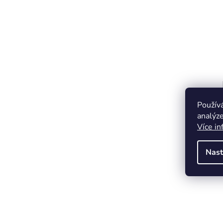
Použív
analýze
Více in
Nast