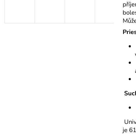
příje
boles
Můžet
Prie
Such
Univ
je 6