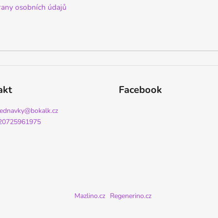
any osobních údajů
akt
Facebook
jednavky
@
bokalk.cz
20725961975
Mazlino.cz
Regenerino.cz