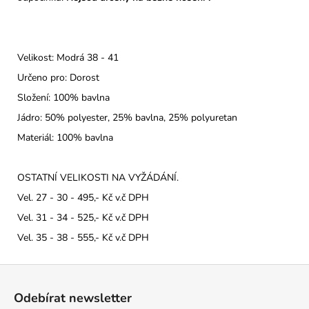
Velikost: Modrá 38 - 41
Určeno pro: Dorost
Složení: 100% bavlna
Jádro: 50% polyester, 25% bavlna, 25% polyuretan
Materiál: 100% bavlna
OSTATNÍ VELIKOSTI NA VYŽÁDÁNÍ.
Vel. 27 - 30 - 495,- Kč v.č DPH
Vel. 31 - 34 - 525,- Kč v.č DPH
Vel. 35 - 38 - 555,- Kč v.č DPH
Z
á
Odebírat newsletter