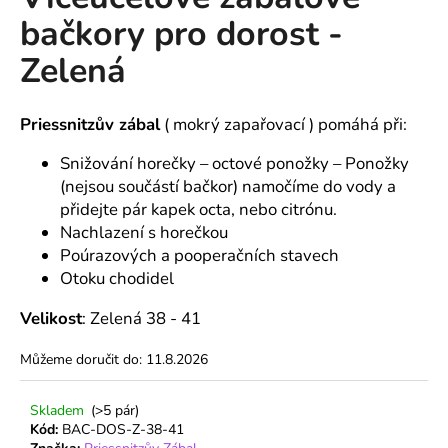
je
a
bačkory pro dorost -
0,0
z
j
Zelená
5
í
hvězdiček.
t
Priessnitzův zábal
( mokrý zapařovací ) pomáhá při:
?
Snižování horečky – octové ponožky – Ponožky
(nejsou součástí bačkor) namočíme do vody a
přidejte pár kapek octa, nebo citrónu.
Nachlazení s horečkou
HLEDAT
Poúrazových a pooperačních stavech
Otoku chodidel
D
Velikost
: Zelená 38 - 41
o
p
Můžeme doručit do:
11.8.2026
o
r
Skladem
(>5 pár)
u
Kód:
BAC-DOS-Z-38-41