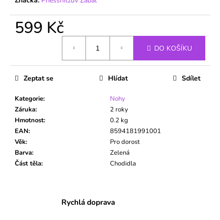
č
Značka:
Priessnitzův Zábal
u
j
599 Kč
e
Měrná
m
DO KOŠÍKU
cena:
e
Zeptat se
Hlídat
Sdílet
Kategorie
:
Nohy
Záruka
:
2 roky
Hmotnost
:
0.2 kg
EAN
:
8594181991001
Věk
:
Pro dorost
Barva
:
Zelená
Část těla
:
Chodidla
Rychlá doprava