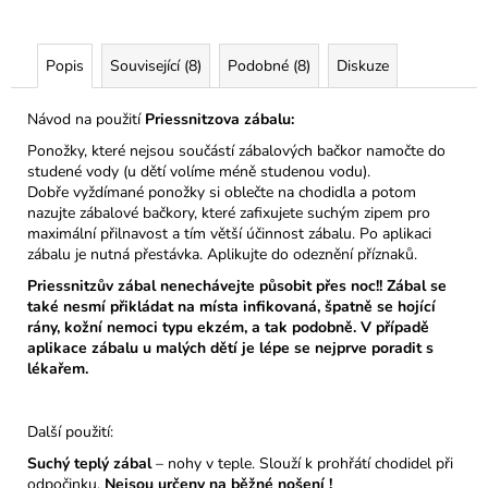
Popis
Související (8)
Podobné (8)
Diskuze
Návod na použití
Priessnitzova zábalu:
Ponožky, které nejsou součástí zábalových bačkor namočte do
studené vody (u dětí volíme méně studenou vodu).
Dobře vyždímané ponožky si oblečte na chodidla a potom
nazujte zábalové bačkory, které zafixujete suchým zipem pro
maximální přilnavost a tím větší účinnost zábalu. Po aplikaci
zábalu je nutná přestávka. Aplikujte do odeznění příznaků.
Priessnitzův zábal nenechávejte působit přes noc!! Zábal se
také nesmí přikládat na místa infikovaná, špatně se hojící
rány, kožní nemoci typu ekzém, a tak podobně. V případě
aplikace zábalu u malých dětí je lépe se nejprve poradit s
lékařem.
Další použití:
Suchý teplý zábal
– nohy v teple. Slouží k prohřátí chodidel při
odpočinku.
Nejsou určeny na běžné nošení !