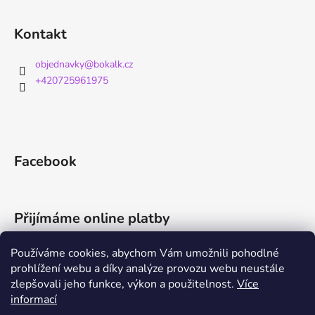
Kontakt
objednavky
@
bokalk.cz
+420725961975
Facebook
Přijímáme online platby
Používáme cookies, abychom Vám umožnili pohodlné
prohlížení webu a díky analýze provozu webu neustále
zlepšovali jeho funkce, výkon a použitelnost.
Více
informací
Mazlino.cz
Regenerino.cz