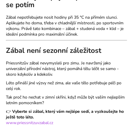
se potím
Zábal nepotřebujete nosit hodiny při 35 °C na přímém slunci.
Aplikujete ho doma, třeba v chladnější místnosti, po sportovním
výkonu. Právě tato kombinace – zábal + studená voda + klid – je
ideální podmínka pro maximální účinek.
Zábal není sezonní záležitost
Priessnitzův zábal nevymysleli pro zimu. Je navržený jako
univerzální přírodní nástroj, který pomáhá tělu léčit se samo -
skoro kdykoliv a kdekoliv.
Léto přináší jiné výzvy než zima, ale vaše tělo potřebuje péči po
celý rok.
Tak proč ho nechat v zimní skříni, když může být vaším nejlepším
letním pomocníkem?
👉
Vyberte si zábal, který vám nejlépe sedí, a vyzkoušejte ho
ještě toto léto.
www.priessnitzuvzabal.cz