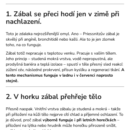
a
1. Zábal se přeci hodí jen v zimě při
j
nachlazení.
í
t
Toto je zdaleka nejrozšířenější omyl. Ano – Priessnitzův zábal je
?
skvělý při angíně, bronchitidě nebo kašli. Ale to je jen zlomek
toho, na co funguje.
Zábal totiž nepracuje s teplotou venku. Pracuje s vaším tělem.
Jeho princip – studená mokrá vrstva, vodě nepropustná, ale
prodyšná bariéra a teplá izolace – spustí v těle přesný sled reakcí:
HLEDAT
zúžení cév, následné prokrvení, přísun kyslíku a regeneraci tkání.
A
tento mechanismus funguje v lednu i v červenci naprosto
stejně.
D
2. V horku zábal přehřeje tělo
o
p
Přesně naopak. Vnitřní vrstva zábalu je studená a mokrá – takže
o
při přiložení na kůži tělo nejprve cítí chlad a příjemné ochlazení. To
r
je důvod, proč zábal
výborně funguje i při letních horečkách
–
u
přiložení na lýtka nebo hrudník může horečku přirozeně snížit,