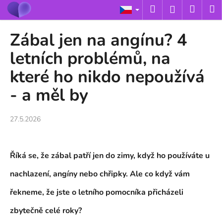
K
Přejít
Hledat
Nákup
M
Přihlášení
na
o
obsah
Zpět
Zpět
košík
š
Zábal jen na angínu? 4
í
C
letních problémů, na
k
o
které ho nikdo nepoužívá
p
- a měl by
o
t
ř
27.5.2026
e
b
u
Říká se, že zábal patří jen do zimy, když ho používáte u
j
nachlazení, angíny nebo chřipky. Ale co když vám
e
řekneme, že jste o
letního pomocníka
přicházeli
t
e
zbytečně celé roky?
n