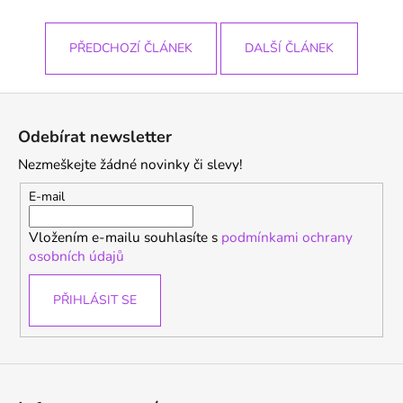
PŘEDCHOZÍ ČLÁNEK
DALŠÍ ČLÁNEK
Z
á
Odebírat newsletter
p
Nezmeškejte žádné novinky či slevy!
a
t
E-mail
í
Vložením e-mailu souhlasíte s
podmínkami ochrany
osobních údajů
PŘIHLÁSIT SE