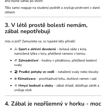
č
aniž byste sahali po lécích.
u
Tělo samo reaguje na studený podnět a zvyšuje prokrvení v dané
j
oblasti.
e
m
3. V létě prostě bolesti nemám,
e
zábal nepotřebuji
Jste si jistí? Zamyslete se, co typické léto přináší:
🚴
Sport a aktivní dovolená
– bolavá záda z kola,
namožená lýtka z túry, přetížené rameno z tenisu
🌱
Zahradničení
-
hodiny v předklonu, přetížené bederní
svaly
🏖️
Prudké pohyby ve vodě
-
natažené svaly nebo klouby
❄️
Klimatizace
-
prochladnutí krku, ztuhlost ramen i zad
🌞
Hmyzí bodnutí a otoky
-
zábal chladí, zklidňuje zánět a
snižuje otok
4. Zábal je nepříjemný v horku - moc